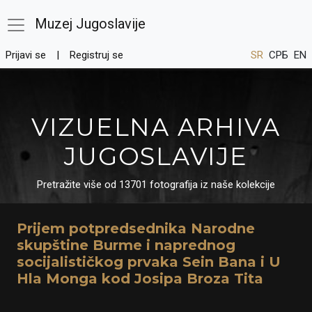
Muzej Jugoslavije
Prijavi se
Registruj se
SR
СРБ
EN
VIZUELNA ARHIVA
JUGOSLAVIJE
Pretražite više od 13701 fotografija iz naše kolekcije
Prijem potpredsednika Narodne
skupštine Burme i naprednog
socijalističkog prvaka Sein Bana i U
Hla Monga kod Josipa Broza Tita