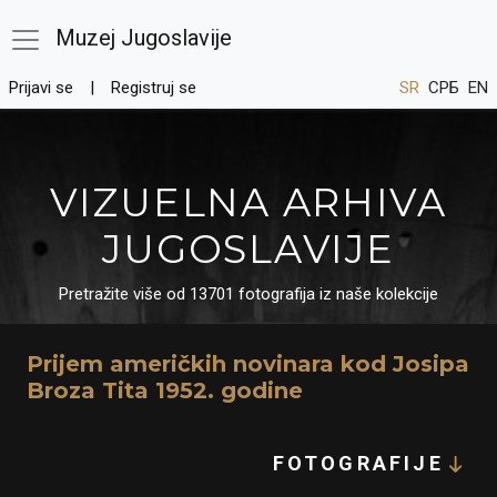
Muzej Jugoslavije
Prijavi se
Registruj se
SR
СРБ
EN
VIZUELNA ARHIVA
JUGOSLAVIJE
Pretražite više od 13701 fotografija iz naše kolekcije
Prijem američkih novinara kod Josipa
Broza Tita 1952. godine
FOTOGRAFIJE