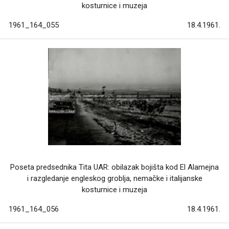
kosturnice i muzeja
1961_164_055
18.4.1961.
Poseta predsednika Tita UAR: obilazak bojišta kod El Alamejna
i razgledanje engleskog groblja, nemačke i italijanske
kosturnice i muzeja
1961_164_056
18.4.1961.