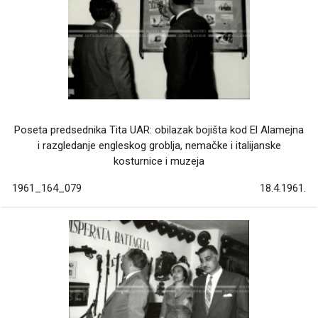
Poseta predsednika Tita UAR: obilazak bojišta kod El Alamejna
i razgledanje engleskog groblja, nemačke i italijanske
kosturnice i muzeja
1961_164_079
18.4.1961.