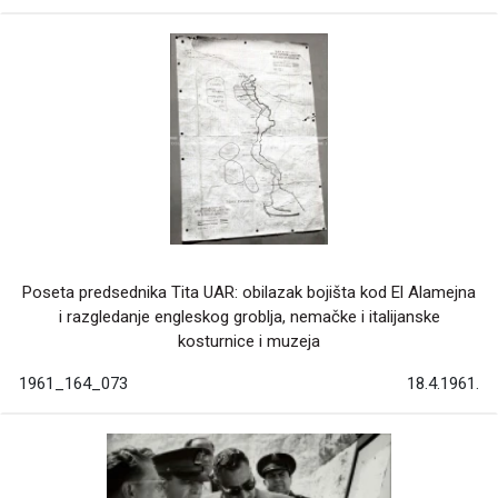
Poseta predsednika Tita UAR: obilazak bojišta kod El Alamejna
i razgledanje engleskog groblja, nemačke i italijanske
kosturnice i muzeja
1961_164_073
18.4.1961.