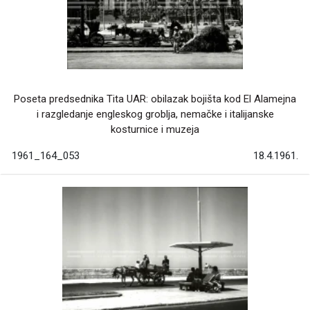
Poseta predsednika Tita UAR: obilazak bojišta kod El Alamejna
i razgledanje engleskog groblja, nemačke i italijanske
kosturnice i muzeja
1961_164_053
18.4.1961.