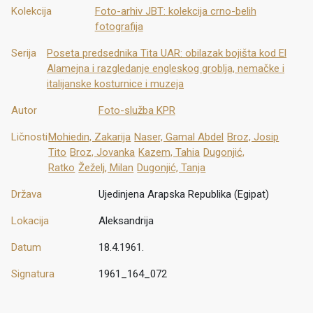
Kolekcija
Foto-arhiv JBT: kolekcija crno-belih
fotografija
Serija
Poseta predsednika Tita UAR: obilazak bojišta kod El
Alamejna i razgledanje engleskog groblja, nemačke i
italijanske kosturnice i muzeja
Autor
Foto-služba KPR
Ličnosti
Mohiedin, Zakarija
Naser, Gamal Abdel
Broz, Josip
Tito
Broz, Jovanka
Kazem, Tahia
Dugonjić,
Ratko
Žeželj, Milan
Dugonjić, Tanja
Država
Ujedinjena Arapska Republika (Egipat)
Lokacija
Aleksandrija
Datum
18.4.1961.
Signatura
1961_164_072