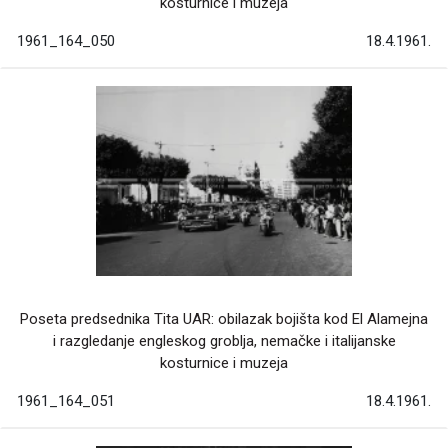
kosturnice i muzeja
1961_164_050
18.4.1961.
Poseta predsednika Tita UAR: obilazak bojišta kod El Alamejna
i razgledanje engleskog groblja, nemačke i italijanske
kosturnice i muzeja
1961_164_051
18.4.1961.