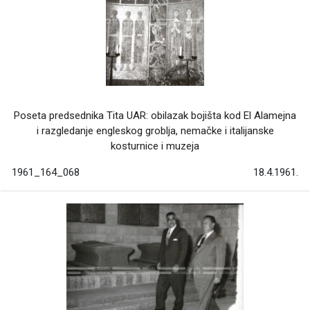
Poseta predsednika Tita UAR: obilazak bojišta kod El Alamejna
i razgledanje engleskog groblja, nemačke i italijanske
kosturnice i muzeja
1961_164_068
18.4.1961.