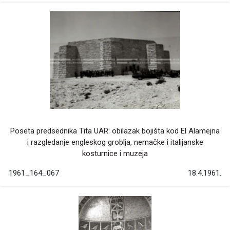
Poseta predsednika Tita UAR: obilazak bojišta kod El Alamejna
i razgledanje engleskog groblja, nemačke i italijanske
kosturnice i muzeja
1961_164_067
18.4.1961.