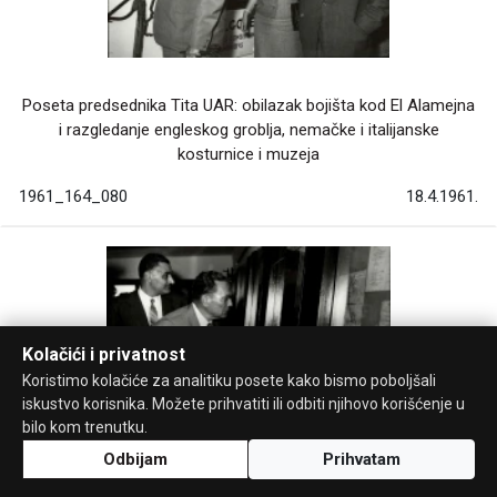
Poseta predsednika Tita UAR: obilazak bojišta kod El Alamejna
i razgledanje engleskog groblja, nemačke i italijanske
kosturnice i muzeja
1961_164_080
18.4.1961.
Kolačići i privatnost
Koristimo kolačiće za analitiku posete kako bismo poboljšali
iskustvo korisnika. Možete prihvatiti ili odbiti njihovo korišćenje u
bilo kom trenutku.
Odbijam
Prihvatam