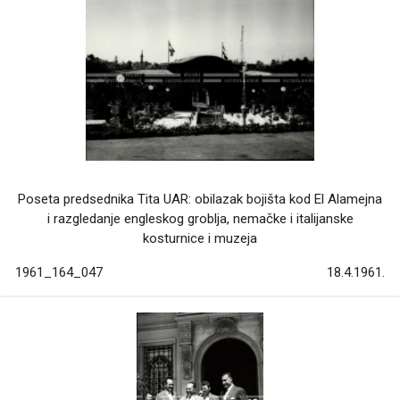
Poseta predsednika Tita UAR: obilazak bojišta kod El Alamejna
i razgledanje engleskog groblja, nemačke i italijanske
kosturnice i muzeja
1961_164_047
18.4.1961.