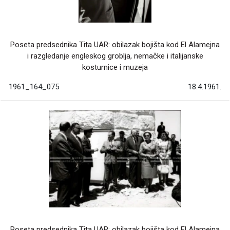
Poseta predsednika Tita UAR: obilazak bojišta kod El Alamejna
i razgledanje engleskog groblja, nemačke i italijanske
kosturnice i muzeja
1961_164_075
18.4.1961.
Poseta predsednika Tita UAR: obilazak bojišta kod El Alamejna