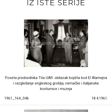
IZ ISTE SERIJE
Poseta predsednika Tita UAR: obilazak bojišta kod El Alamejna
i razgledanje engleskog groblja, nemačke i italijanske
kosturnice i muzeja
1961_164_046
18.4.1961.