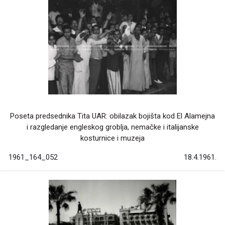
Poseta predsednika Tita UAR: obilazak bojišta kod El Alamejna
i razgledanje engleskog groblja, nemačke i italijanske
kosturnice i muzeja
1961_164_052
18.4.1961.