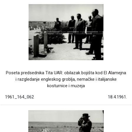
Poseta predsednika Tita UAR: obilazak bojišta kod El Alamejna
i razgledanje engleskog groblja, nemačke i italijanske
kosturnice i muzeja
1961_164_062
18.4.1961.