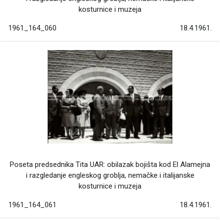
kosturnice i muzeja
1961_164_060
18.4.1961.
Poseta predsednika Tita UAR: obilazak bojišta kod El Alamejna
i razgledanje engleskog groblja, nemačke i italijanske
kosturnice i muzeja
1961_164_061
18.4.1961.