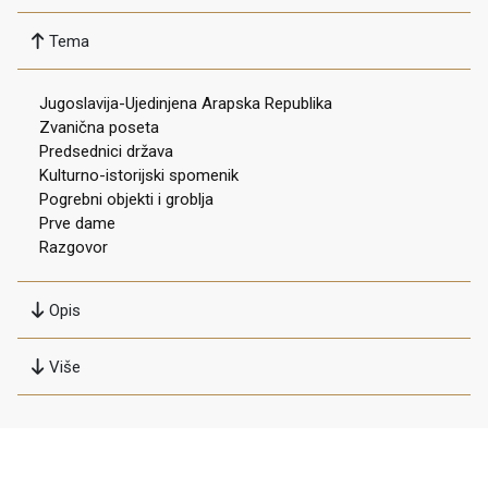
Tema
Jugoslavija-Ujedinjena Arapska Republika
Zvanična poseta
Predsednici država
Kulturno-istorijski spomenik
Pogrebni objekti i groblja
Prve dame
Razgovor
Opis
Više