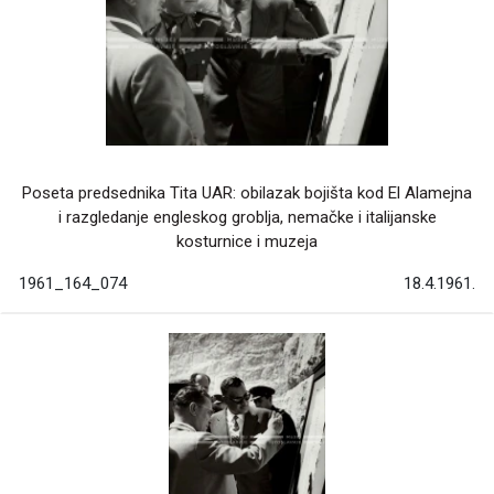
Poseta predsednika Tita UAR: obilazak bojišta kod El Alamejna
i razgledanje engleskog groblja, nemačke i italijanske
kosturnice i muzeja
1961_164_074
18.4.1961.