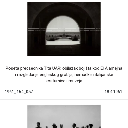
Poseta predsednika Tita UAR: obilazak bojišta kod El Alamejna
i razgledanje engleskog groblja, nemačke i italijanske
kosturnice i muzeja
1961_164_057
18.4.1961.