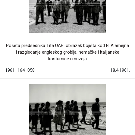
Poseta predsednika Tita UAR: obilazak bojišta kod El Alamejna
i razgledanje engleskog groblja, nemačke i italijanske
kosturnice i muzeja
1961_164_058
18.4.1961.