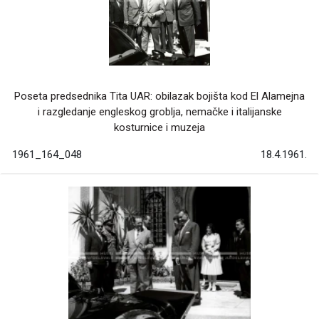
Poseta predsednika Tita UAR: obilazak bojišta kod El Alamejna
i razgledanje engleskog groblja, nemačke i italijanske
kosturnice i muzeja
1961_164_048
18.4.1961.