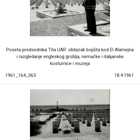
Poseta predsednika Tita UAR: obilazak bojišta kod El Alamejna
i razgledanje engleskog groblja, nemačke i italijanske
kosturnice i muzeja
1961_164_063
18.4.1961.