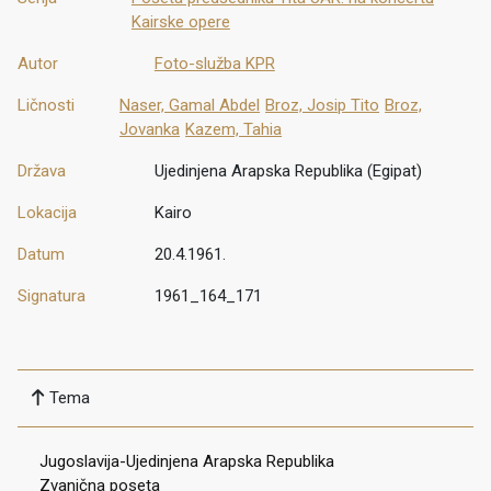
Kairske opere
Autor
Foto-služba KPR
Ličnosti
Naser, Gamal Abdel
Broz, Josip Tito
Broz,
Jovanka
Kazem, Tahia
Država
Ujedinjena Arapska Republika (Egipat)
Lokacija
Kairo
Datum
20.4.1961.
Signatura
1961_164_171
Tema
Jugoslavija-Ujedinjena Arapska Republika
Zvanična poseta