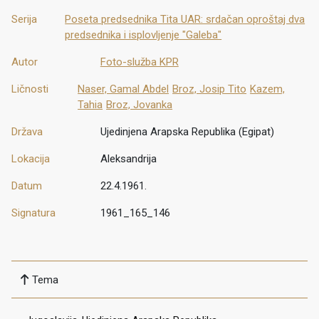
Serija
Poseta predsednika Tita UAR: srdačan oproštaj dva
predsednika i isplovljenje "Galeba"
Autor
Foto-služba KPR
Ličnosti
Naser, Gamal Abdel
Broz, Josip Tito
Kazem,
Tahia
Broz, Jovanka
Država
Ujedinjena Arapska Republika (Egipat)
Lokacija
Aleksandrija
Datum
22.4.1961.
Signatura
1961_165_146
Tema