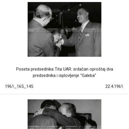
Poseta predsednika Tita UAR: srdačan oproštaj dva
predsednika i isplovljenje "Galeba"
1961_165_145
22.4.1961.