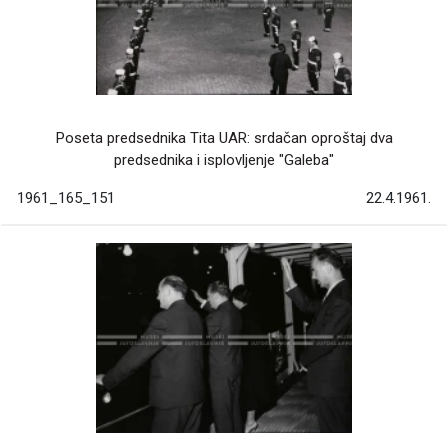
Poseta predsednika Tita UAR: srdačan oproštaj dva
predsednika i isplovljenje "Galeba"
1961_165_151
22.4.1961.