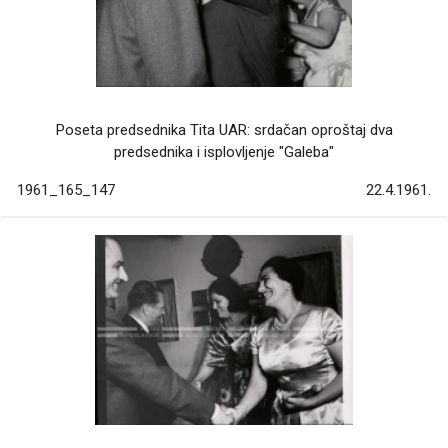
Poseta predsednika Tita UAR: srdačan oproštaj dva
predsednika i isplovljenje "Galeba"
1961_165_147
22.4.1961.