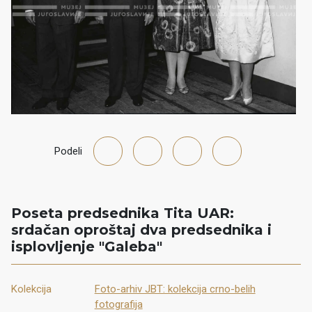
Podeli
Poseta predsednika Tita UAR:
srdačan oproštaj dva predsednika i
isplovljenje "Galeba"
Kolekcija
Foto-arhiv JBT: kolekcija crno-belih
fotografija