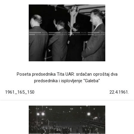
Poseta predsednika Tita UAR: srdačan oproštaj dva
predsednika i isplovljenje "Galeba"
1961_165_150
22.4.1961.