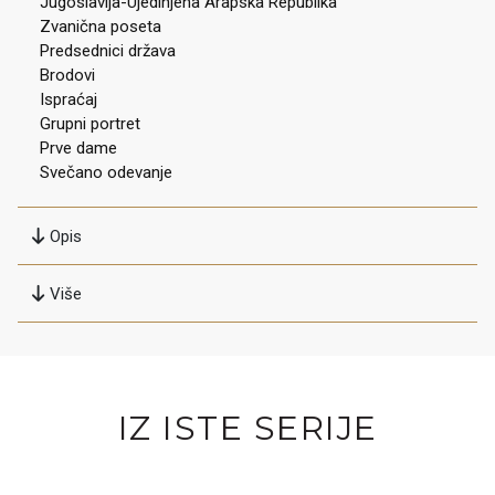
Jugoslavija-Ujedinjena Arapska Republika
Zvanična poseta
Predsednici država
Brodovi
Ispraćaj
Grupni portret
Prve dame
Svečano odevanje
Opis
Više
IZ ISTE SERIJE