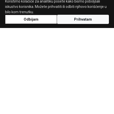
Koristimo kolačiće za analitiku posete kako bismo poboljšali
iskustvo korisnika. Možete prihvatiti ili odbiti njihovo korišćenje u
bilo kom trenutku.
Odbijam
Prihvatam
Uz podršku