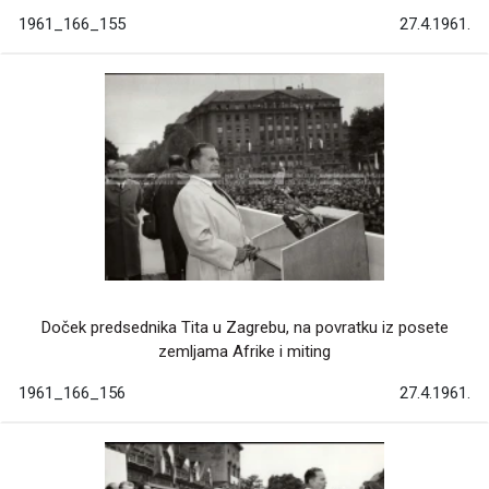
1961_166_155
27.4.1961.
Doček predsednika Tita u Zagrebu, na povratku iz posete
zemljama Afrike i miting
1961_166_156
27.4.1961.