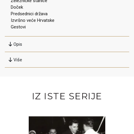
Železničke stanice
Doček
Predsednici država
Izvršno veće Hrvatske
Gestovi
Opis
Više
IZ ISTE SERIJE