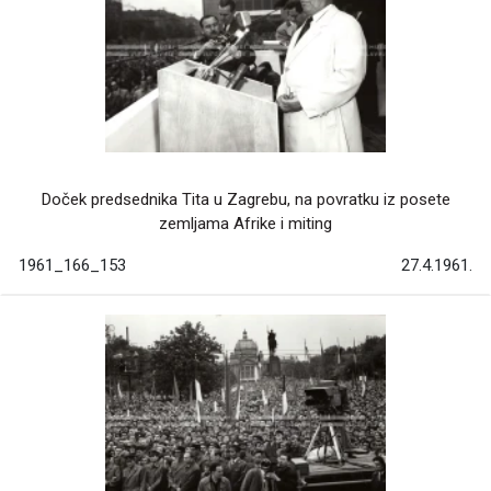
Doček predsednika Tita u Zagrebu, na povratku iz posete
zemljama Afrike i miting
1961_166_153
27.4.1961.