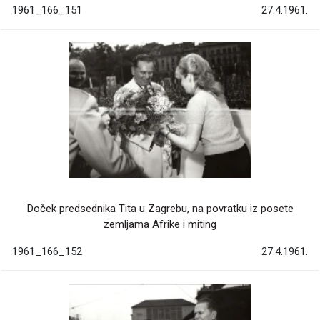
1961_166_151
27.4.1961.
Doček predsednika Tita u Zagrebu, na povratku iz posete
zemljama Afrike i miting
1961_166_152
27.4.1961.