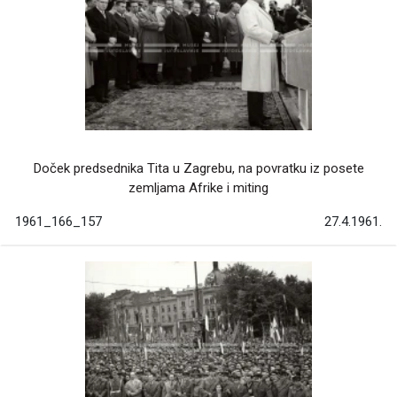
Doček predsednika Tita u Zagrebu, na povratku iz posete
zemljama Afrike i miting
1961_166_157
27.4.1961.