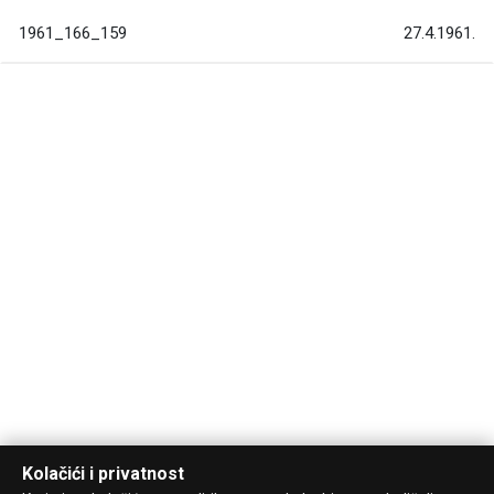
1961_166_159
27.4.1961.
Kolačići i privatnost