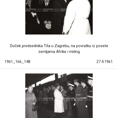
Doček predsednika Tita u Zagrebu, na povratku iz posete
zemljama Afrike i miting
1961_166_148
27.4.1961.