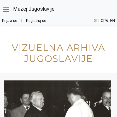
Muzej Jugoslavije
Prijavi se
Registruj se
SR
СРБ
EN
VIZUELNA ARHIVA
JUGOSLAVIJE