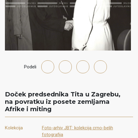
Podeli
Doček predsednika Tita u Zagrebu,
na povratku iz posete zemljama
Afrike i miting
Kolekcija
Foto-arhiv JBT: kolekcija crno-belih
fotografija