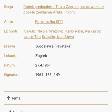
Serija
Doček predsednika Tita u Zagrebu, na povratku iz
posete zemljama Afrike i miting
Autor
Foto-služba KPR
Ličnosti
Sekulić, Nikola
Mrazović, Karlo
Ribar, Ivan
Broz,
Josip Tito
Krajačić, Ivan Stevo
Država
Jugoslavija (Hrvatska)
Lokacija
Zagreb
Datum
27.4.1961.
Signatura
1961_166_149
Tema