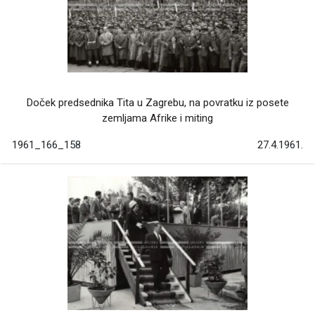
Doček predsednika Tita u Zagrebu, na povratku iz posete
zemljama Afrike i miting
1961_166_158
27.4.1961.