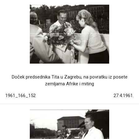
Doček predsednika Tita u Zagrebu, na povratku iz posete
zemljama Afrike i miting
1961_166_152
27.4.1961.