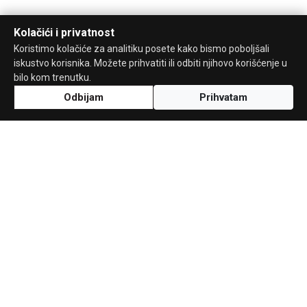
Kolačići i privatnost
Koristimo kolačiće za analitiku posete kako bismo poboljšali
iskustvo korisnika. Možete prihvatiti ili odbiti njihovo korišćenje u
bilo kom trenutku.
Odbijam
Prihvatam
Uz podršku