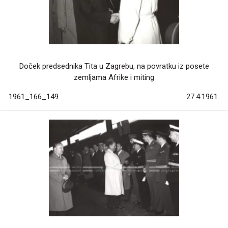
Doček predsednika Tita u Zagrebu, na povratku iz posete
zemljama Afrike i miting
1961_166_149
27.4.1961.