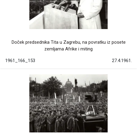
Doček predsednika Tita u Zagrebu, na povratku iz posete
zemljama Afrike i miting
1961_166_153
27.4.1961.