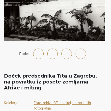
Podeli
Doček predsednika Tita u Zagrebu,
na povratku iz posete zemljama
Afrike i miting
Kolekcija
Foto-arhiv JBT: kolekcija crno-belih
fotografija