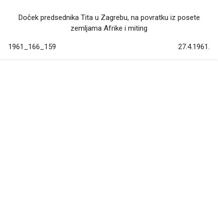
Doček predsednika Tita u Zagrebu, na povratku iz posete
zemljama Afrike i miting
1961_166_159
27.4.1961.