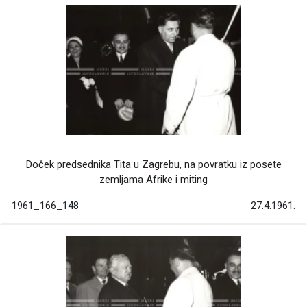
Doček predsednika Tita u Zagrebu, na povratku iz posete
zemljama Afrike i miting
1961_166_148
27.4.1961.