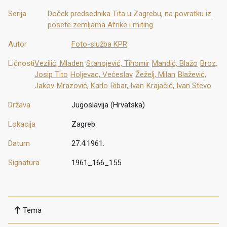
Serija
Doček predsednika Tita u Zagrebu, na povratku iz
posete zemljama Afrike i miting
Autor
Foto-služba KPR
Ličnosti
Vezilić, Mladen
Stanojević, Tihomir
Mandić, Blažo
Broz,
Josip Tito
Holjevac, Većeslav
Žeželj, Milan
Blažević,
Jakov
Mrazović, Karlo
Ribar, Ivan
Krajačić, Ivan Stevo
Država
Jugoslavija (Hrvatska)
Lokacija
Zagreb
Datum
27.4.1961.
Signatura
1961_166_155
Tema