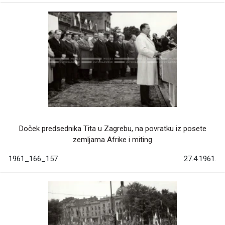
Doček predsednika Tita u Zagrebu, na povratku iz posete
zemljama Afrike i miting
1961_166_157
27.4.1961.