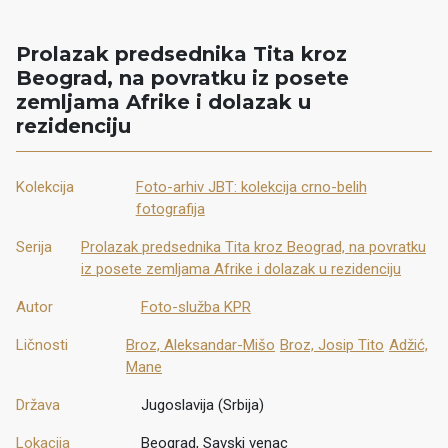
Prolazak predsednika Tita kroz
Beograd, na povratku iz posete
zemljama Afrike i dolazak u
rezidenciju
Kolekcija
Foto-arhiv JBT: kolekcija crno-belih
fotografija
Serija
Prolazak predsednika Tita kroz Beograd, na povratku
iz posete zemljama Afrike i dolazak u rezidenciju
Autor
Foto-služba KPR
Ličnosti
Broz, Aleksandar-Mišo
Broz, Josip Tito
Adžić,
Mane
Država
Jugoslavija (Srbija)
Lokacija
Beograd, Savski venac