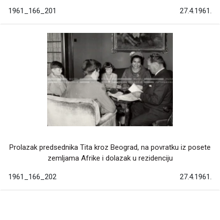
1961_166_201
27.4.1961.
Prolazak predsednika Tita kroz Beograd, na povratku iz posete
zemljama Afrike i dolazak u rezidenciju
1961_166_202
27.4.1961.