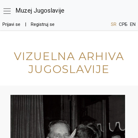
Muzej Jugoslavije
Prijavi se
Registruj se
SR
СРБ
EN
VIZUELNA ARHIVA
JUGOSLAVIJE