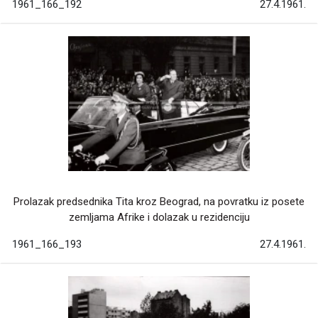
1961_166_192
27.4.1961.
Prolazak predsednika Tita kroz Beograd, na povratku iz posete
zemljama Afrike i dolazak u rezidenciju
1961_166_193
27.4.1961.