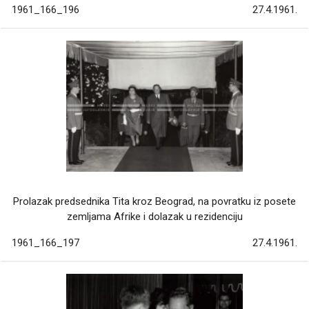
1961_166_196
27.4.1961.
Prolazak predsednika Tita kroz Beograd, na povratku iz posete
zemljama Afrike i dolazak u rezidenciju
1961_166_197
27.4.1961.