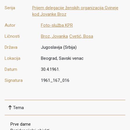
Serija
Prijem delegacije ženskih organizacija Gvineje
kod Jovanke Broz
Autor
Foto-služba KPR
Ličnosti
Broz, Jovanka
Cvetić, Bosa
Država
Jugoslavija (Srbija)
Lokacija
Beograd, Savski venac
Datum
30.4.1961.
Signatura
1961_167_016
Tema
Prve dame