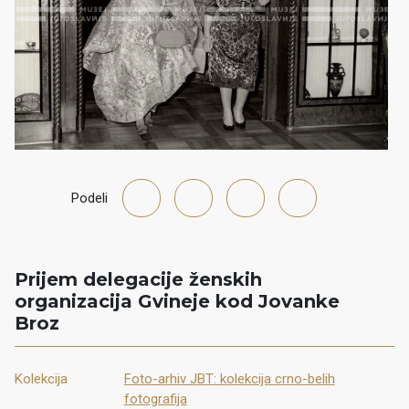
Podeli
Prijem delegacije ženskih
organizacija Gvineje kod Jovanke
Broz
Kolekcija
Foto-arhiv JBT: kolekcija crno-belih
fotografija