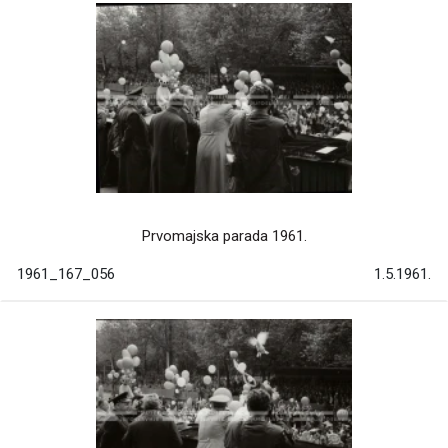
Prvomajska parada 1961.
1961_167_056
1.5.1961.