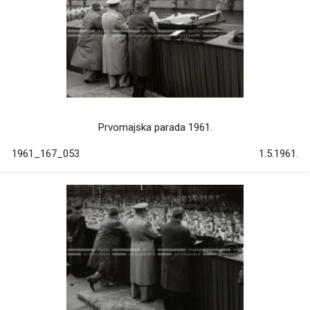
Prvomajska parada 1961.
1961_167_053
1.5.1961.