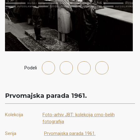
Podeli
Prvomajska parada 1961.
Kolekcija
Foto-arhiv JBT: kolekcija crno-belih
fotografija
Serija
Prvomajska parada 1961.