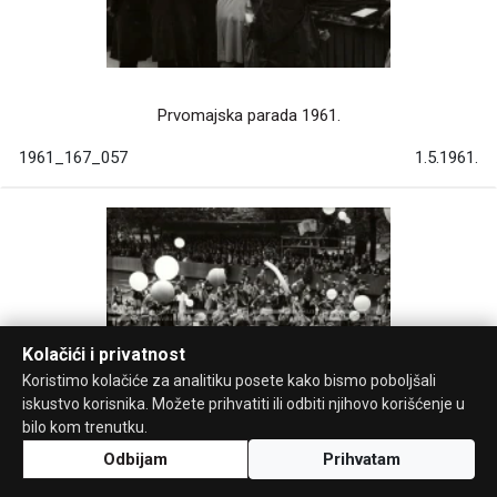
Prvomajska parada 1961.
1961_167_057
1.5.1961.
Kolačići i privatnost
Koristimo kolačiće za analitiku posete kako bismo poboljšali
iskustvo korisnika. Možete prihvatiti ili odbiti njihovo korišćenje u
bilo kom trenutku.
Odbijam
Prihvatam
Prvomajska parada 1961.