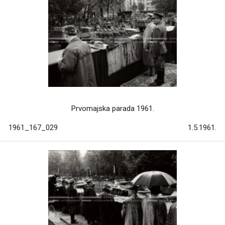
Prvomajska parada 1961.
1961_167_029
1.5.1961.