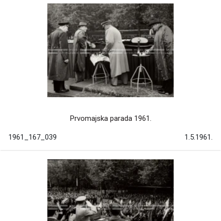
Prvomajska parada 1961.
1961_167_039
1.5.1961.