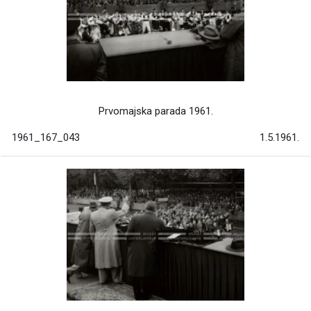
Prvomajska parada 1961.
1961_167_043
1.5.1961.