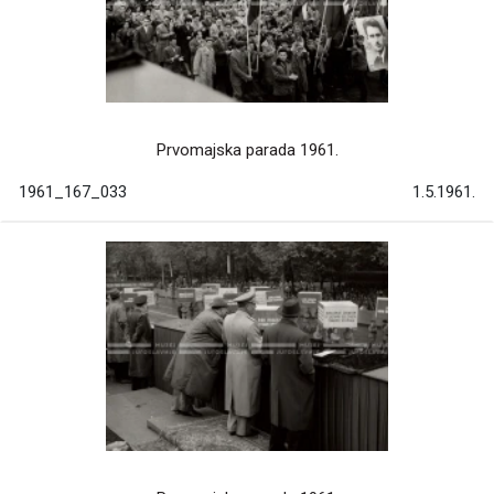
Prvomajska parada 1961.
1961_167_033
1.5.1961.