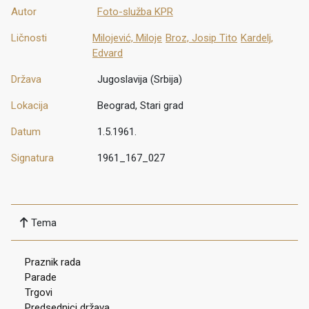
Autor
Foto-služba KPR
Ličnosti
Milojević, Miloje
Broz, Josip Tito
Kardelj,
Edvard
Država
Jugoslavija (Srbija)
Lokacija
Beograd, Stari grad
Datum
1.5.1961.
Signatura
1961_167_027
Tema
Praznik rada
Parade
Trgovi
Predsednici država