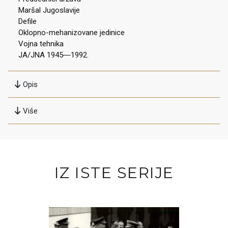
Maršal Jugoslavije
Defile
Oklopno-mehanizovane jedinice
Vojna tehnika
JA/JNA 1945―1992.
Opis
Više
IZ ISTE SERIJE