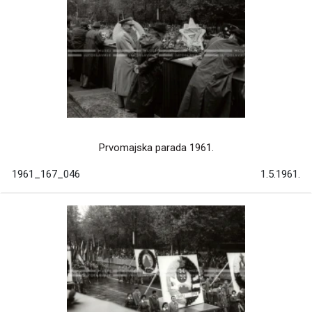
Prvomajska parada 1961.
1961_167_046
1.5.1961.