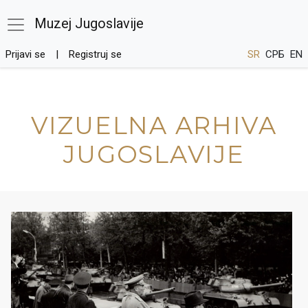
Muzej Jugoslavije
Prijavi se
Registruj se
SR
СРБ
EN
VIZUELNA ARHIVA
JUGOSLAVIJE