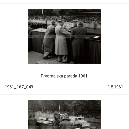
Prvomajska parada 1961.
1961_167_049
1.5.1961.