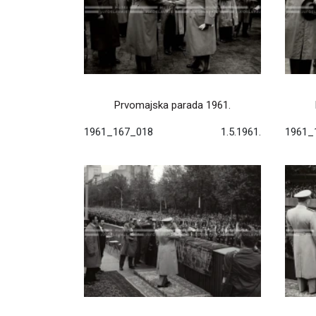
Prvomajska parada 1961.
1961_167_018
1.5.1961.
1961_