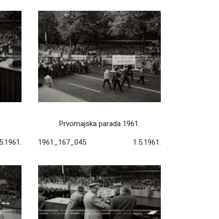
.
Prvomajska parada 1961.
5.1961.
1961_167_045
1.5.1961.