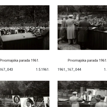
Prvomajska parada 1961.
Prvomajska parada 1961
167_043
1.5.1961.
1961_167_044
1.