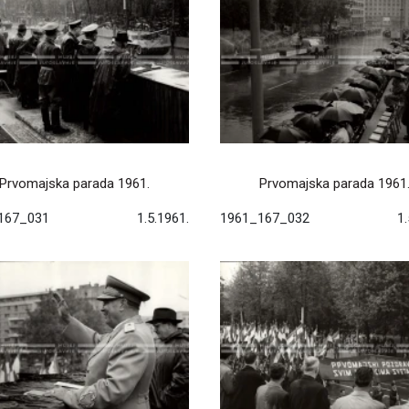
Prvomajska parada 1961.
Prvomajska parada 1961
167_031
1.5.1961.
1961_167_032
1.