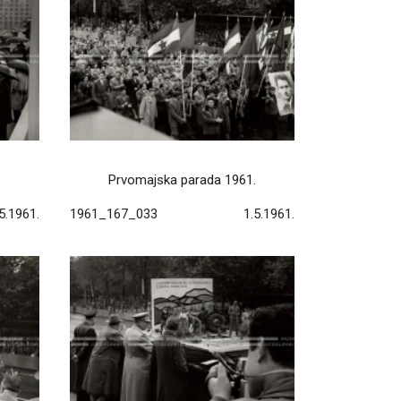
.
Prvomajska parada 1961.
5.1961.
1961_167_033
1.5.1961.