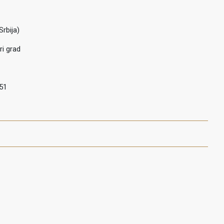
Srbija)
ri grad
51