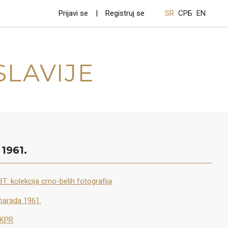
Prijavi se
Registruj se
SR
СРБ
EN
SLAVIJE
1961.
T: kolekcija crno-belih fotografija
parada 1961.
 KPR