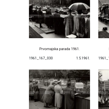
Prvomajska parada 1961.
1961_167_030
1.5.1961.
1961_