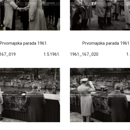
Prvomajska parada 1961.
Prvomajska parada 1961
167_019
1.5.1961.
1961_167_020
1.