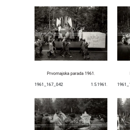
Prvomajska parada 1961.
1961_167_042
1.5.1961.
1961_