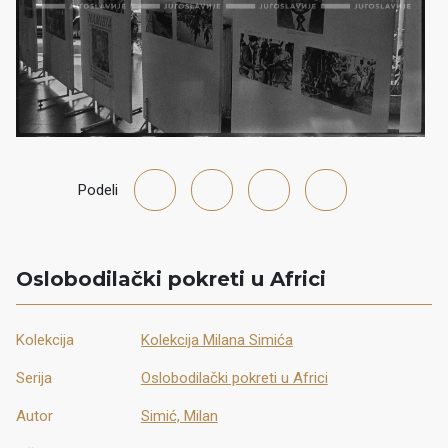
Podeli
Oslobodilački pokreti u Africi
Kolekcija
Kolekcija Milana Simića
Serija
Oslobodilački pokreti u Africi
Autor
Simić, Milan