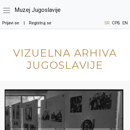
Muzej Jugoslavije
Prijavi se
Registruj se
SR
СРБ
EN
VIZUELNA ARHIVA
JUGOSLAVIJE