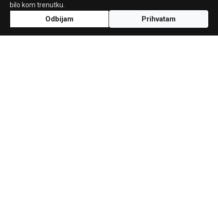
bilo kom trenutku.
Odbijam
Prihvatam
Uz podršku