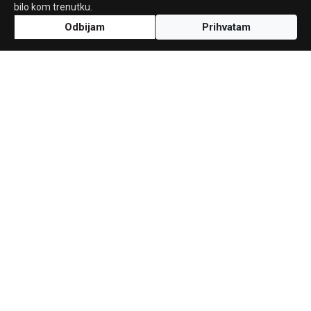
bilo kom trenutku.
Odbijam
Prihvatam
Uz podršku