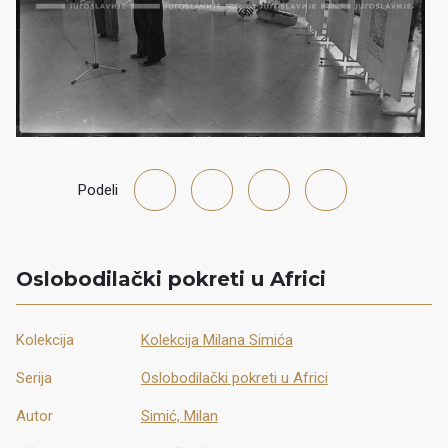
Podeli
Oslobodilački pokreti u Africi
Kolekcija
Kolekcija Milana Simića
Serija
Oslobodilački pokreti u Africi
Autor
Simić, Milan