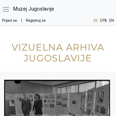
Muzej Jugoslavije
Prijavi se
Registruj se
SR
СРБ
EN
VIZUELNA ARHIVA
JUGOSLAVIJE