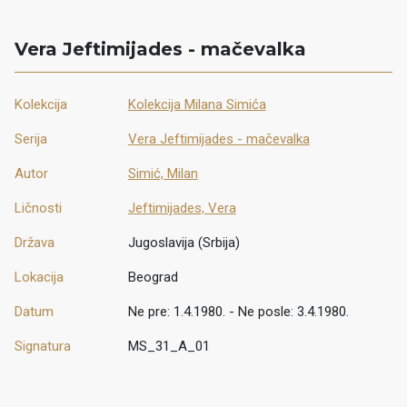
Vera Jeftimijades - mačevalka
Kolekcija
Kolekcija Milana Simića
Serija
Vera Jeftimijades - mačevalka
Autor
Simić, Milan
Ličnosti
Jeftimijades, Vera
Država
Jugoslavija (Srbija)
Lokacija
Beograd
Datum
Ne pre: 1.4.1980. - Ne posle: 3.4.1980.
Signatura
MS_31_A_01