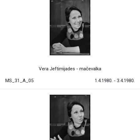
Vera Jeftimijades - mačevalka
MS_31_A_05
1.4.1980. - 3.4.1980.