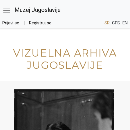
Muzej Jugoslavije
Prijavi se
Registruj se
SR
СРБ
EN
VIZUELNA ARHIVA
JUGOSLAVIJE