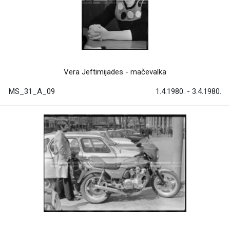
Vera Jeftimijades - mačevalka
MS_31_A_09
1.4.1980. - 3.4.1980.