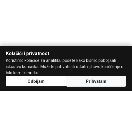
Kolačići i privatnost
Koristimo kolačiće za analitiku posete kako bismo poboljšali
iskustvo korisnika. Možete prihvatiti ili odbiti njihovo korišćenje u
bilo kom trenutku.
Odbijam
Prihvatam
Uz podršku