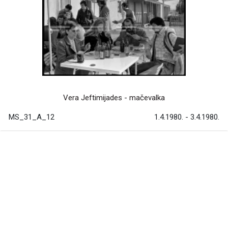
Vera Jeftimijades - mačevalka
MS_31_A_12
1.4.1980. - 3.4.1980.