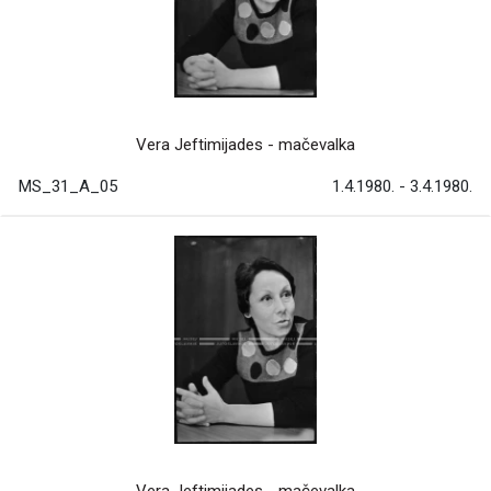
Vera Jeftimijades - mačevalka
MS_31_A_05
1.4.1980. - 3.4.1980.