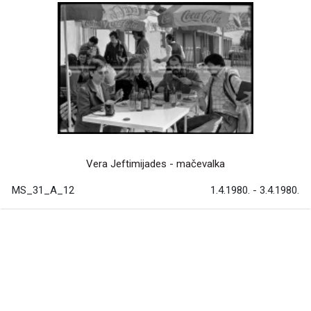
Vera Jeftimijades - mačevalka
MS_31_A_12
1.4.1980. - 3.4.1980.