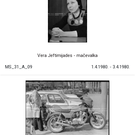
Vera Jeftimijades - mačevalka
MS_31_A_09
1.4.1980. - 3.4.1980.