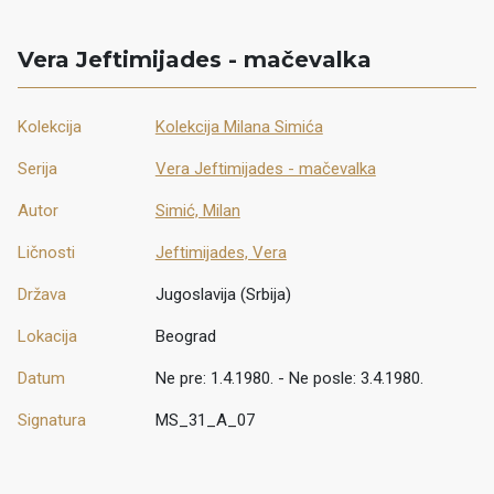
Vera Jeftimijades - mačevalka
Kolekcija
Kolekcija Milana Simića
Serija
Vera Jeftimijades - mačevalka
Autor
Simić, Milan
Ličnosti
Jeftimijades, Vera
Država
Jugoslavija (Srbija)
Lokacija
Beograd
Datum
Ne pre: 1.4.1980. - Ne posle: 3.4.1980.
Signatura
MS_31_A_07