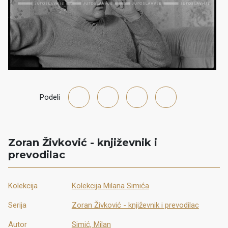
Podeli
Zoran Živković - književnik i
prevodilac
Kolekcija
Kolekcija Milana Simića
Serija
Zoran Živković - književnik i prevodilac
Autor
Simić, Milan