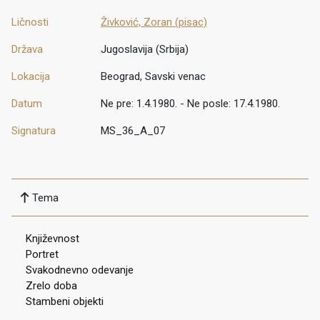
Ličnosti
Živković, Zoran (pisac)
Država
Jugoslavija (Srbija)
Lokacija
Beograd, Savski venac
Datum
Ne pre: 1.4.1980. - Ne posle: 17.4.1980.
Signatura
MS_36_A_07
Tema
Književnost
Portret
Svakodnevno odevanje
Zrelo doba
Stambeni objekti