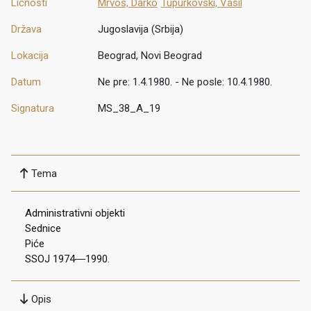
Ličnosti
Mrvoš, Darko
Tupurkovski, Vasil
Država
Jugoslavija (Srbija)
Lokacija
Beograd, Novi Beograd
Datum
Ne pre: 1.4.1980. - Ne posle: 10.4.1980.
Signatura
MS_38_A_19
Tema
Administrativni objekti
Sednice
Piće
SSOJ 1974―1990.
Opis