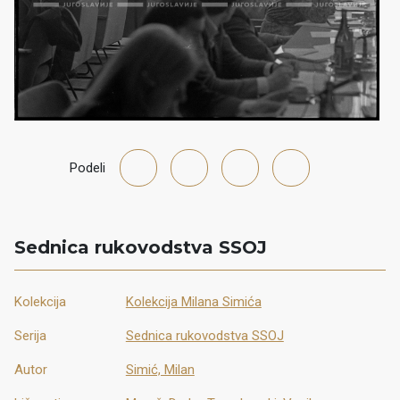
Podeli
Sednica rukovodstva SSOJ
Kolekcija
Kolekcija Milana Simića
Serija
Sednica rukovodstva SSOJ
Autor
Simić, Milan