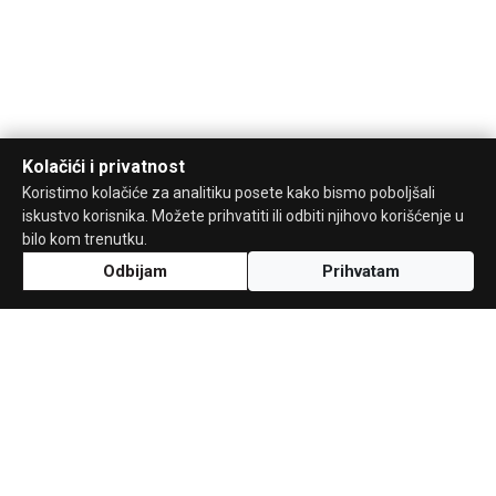
Kolačići i privatnost
Koristimo kolačiće za analitiku posete kako bismo poboljšali
iskustvo korisnika. Možete prihvatiti ili odbiti njihovo korišćenje u
bilo kom trenutku.
Odbijam
Prihvatam
Uz podršku