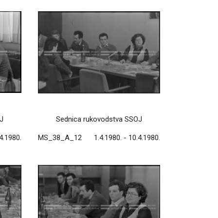
J
Sednica rukovodstva SSOJ
.4.1980.
MS_38_A_12
1.4.1980. - 10.4.1980.