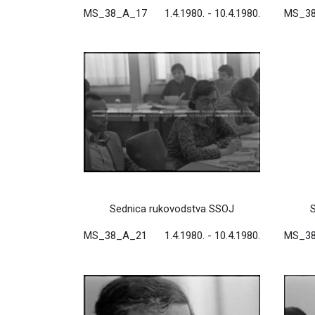
MS_38_A_17
1.4.1980. - 10.4.1980.
MS_3
Sednica rukovodstva SSOJ
MS_38_A_21
1.4.1980. - 10.4.1980.
MS_3