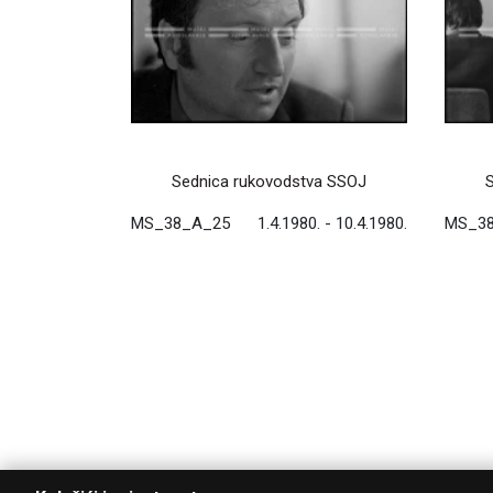
Sednica rukovodstva SSOJ
MS_38_A_25
1.4.1980. - 10.4.1980.
MS_3