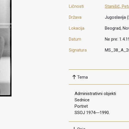
Ličnosti
Stanišić, Pet
Država
Jugoslavija (
Lokacija
Beograd, No
Datum
Ne pre: 1.4.1
Signatura
MS_38_A_2
Tema
Administrativni objekti
Sednice
Portret
SSOJ 1974―1990.