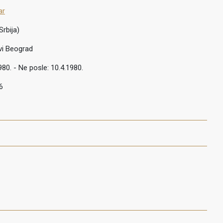
ar
Srbija)
vi Beograd
980. - Ne posle: 10.4.1980.
6