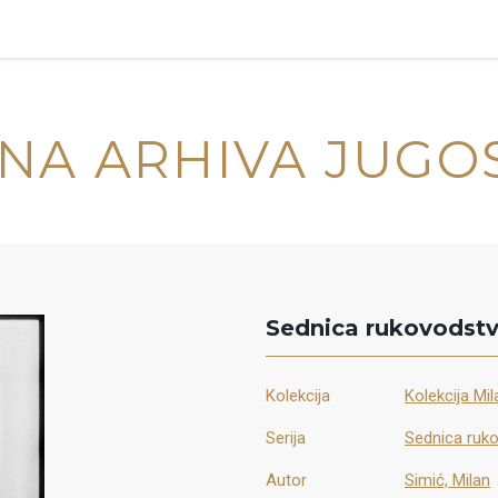
NA ARHIVA JUGO
Sednica rukovodst
Kolekcija
Kolekcija Mi
Serija
Sednica ruk
Autor
Simić, Milan