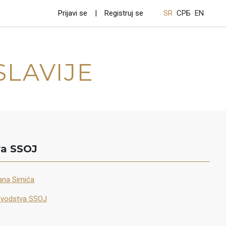
Prijavi se
Registruj se
SR
СРБ
EN
SLAVIJE
va SSOJ
lana Simića
ovodstva SSOJ