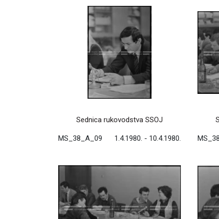
Sednica rukovodstva SSOJ
MS_38_A_09
1.4.1980. - 10.4.1980.
MS_3