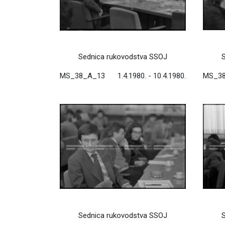
Sednica rukovodstva SSOJ
MS_38_A_13
1.4.1980. - 10.4.1980.
MS_3
Sednica rukovodstva SSOJ