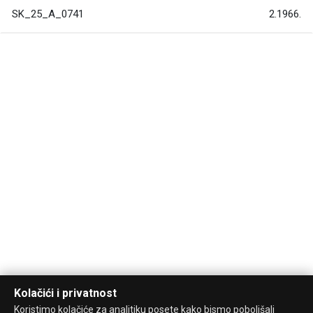
SK_25_A_0741
2.1966.
Kolačići i privatnost
Koristimo kolačiće za analitiku posete kako bismo poboljšali