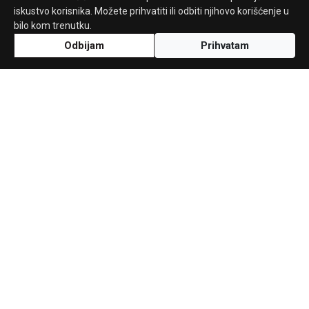
iskustvo korisnika. Možete prihvatiti ili odbiti njihovo korišćenje u
bilo kom trenutku.
Odbijam
Prihvatam
Uz podršku