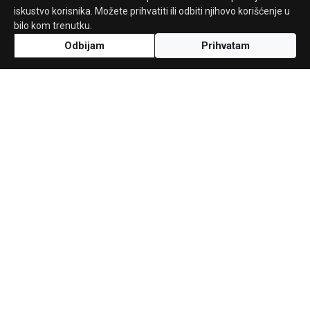
iskustvo korisnika. Možete prihvatiti ili odbiti njihovo korišćenje u
bilo kom trenutku.
Odbijam
Prihvatam
Uz podršku