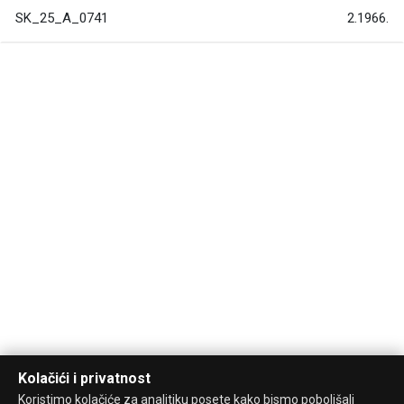
SK_25_A_0741
2.1966.
Kolačići i privatnost
Koristimo kolačiće za analitiku posete kako bismo poboljšali