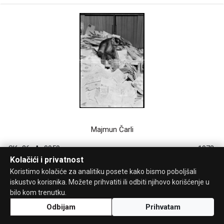
Majmun Čarli
SK_26_A_0959
1972.
Kolačići i privatnost
Koristimo kolačiće za analitiku posete kako bismo poboljšali
iskustvo korisnika. Možete prihvatiti ili odbiti njihovo korišćenje u
bilo kom trenutku.
Odbijam
Prihvatam