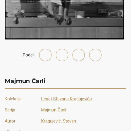
Podeli
Majmun Čarli
Kolekcija
Legat Stevana Kragujevića
Serija
Majmun Čarli
Autor
Kragujević, Stevan