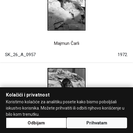
Majmun Čarli
SK_26_A_0957
1972.
Kolačići i privatnost
Koristimo kolačiće za analitiku posete kako bismo poboljšali
iskustvo korisnika. Možete prihvatiti ili odbiti njihovo korišćenje u
bilo kom trenutku.
Odbijam
Prihvatam