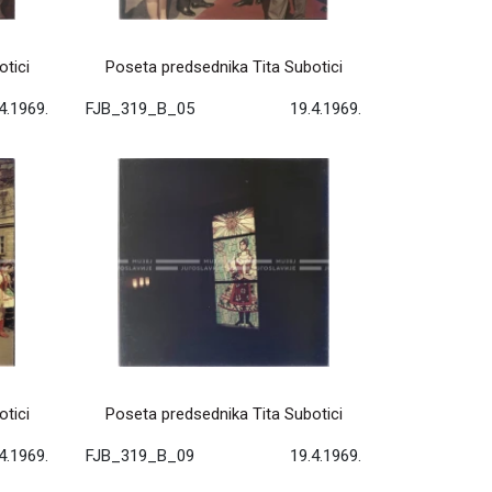
tici
Poseta predsednika Tita Subotici
4.1969.
FJB_319_B_05
19.4.1969.
tici
Poseta predsednika Tita Subotici
4.1969.
FJB_319_B_09
19.4.1969.