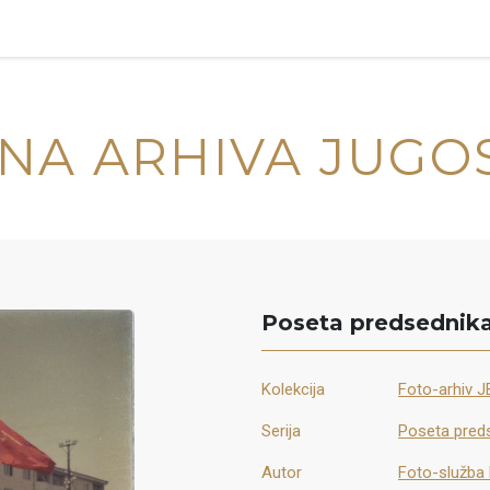
NA ARHIVA JUGO
Poseta predsednika
Kolekcija
Foto-arhiv JB
Serija
Poseta preds
Autor
Foto-služba