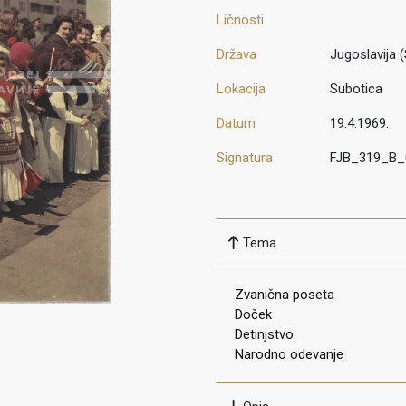
Ličnosti
Država
Jugoslavija (
Lokacija
Subotica
Datum
19.4.1969.
Signatura
FJB_319_B_
Tema
Zvanična poseta
Doček
Detinjstvo
Narodno odevanje