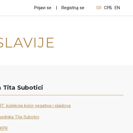
Prijavi se
Registruj se
SR
СРБ
EN
SLAVIJE
 Tita Subotici
T: kolekcija kolor negativa i slajdova
ednika Tita Subotici
 KPR