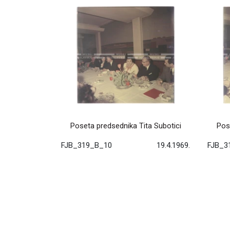
Poseta predsednika Tita Subotici
Pos
FJB_319_B_10
19.4.1969.
FJB_3