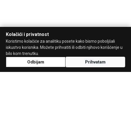
Kolačići i privatnost
Koristimo kolačiće za analitiku posete kako bismo poboljšali
iskustvo korisnika. Možete prihvatiti ili odbiti njihovo korišćenje u
bilo kom trenutku.
Odbijam
Prihvatam
Uz podršku