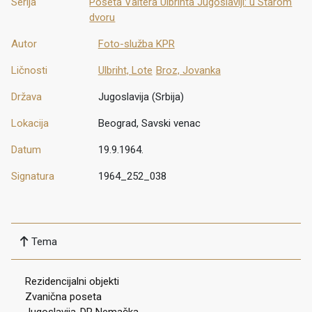
Serija
Poseta Valtera Ulbrihta Jugoslaviji: u Starom
dvoru
Autor
Foto-služba KPR
Ličnosti
Ulbriht, Lote
Broz, Jovanka
Država
Jugoslavija (Srbija)
Lokacija
Beograd, Savski venac
Datum
19.9.1964.
Signatura
1964_252_038
Tema
Rezidencijalni objekti
Zvanična poseta