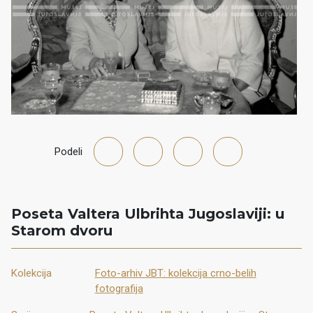
Podeli
Poseta Valtera Ulbrihta Jugoslaviji: u
Starom dvoru
Kolekcija
Foto-arhiv JBT: kolekcija crno-belih
fotografija