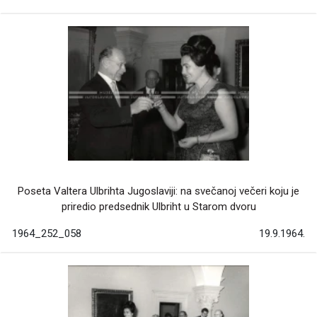
Poseta Valtera Ulbrihta Jugoslaviji: na svečanoj večeri koju je
priredio predsednik Ulbriht u Starom dvoru
1964_252_058
19.9.1964.