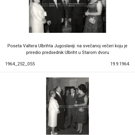
Poseta Valtera Ulbrihta Jugoslaviji: na svečanoj večeri koju je
priredio predsednik Ulbriht u Starom dvoru
1964_252_055
19.9.1964.