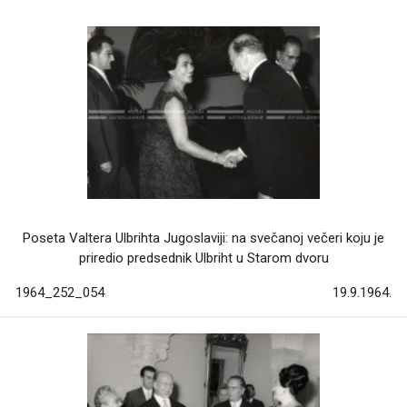
Poseta Valtera Ulbrihta Jugoslaviji: na svečanoj večeri koju je
priredio predsednik Ulbriht u Starom dvoru
1964_252_054
19.9.1964.