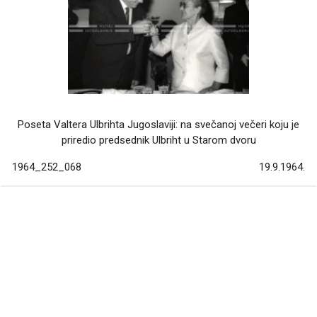
Poseta Valtera Ulbrihta Jugoslaviji: na svečanoj večeri koju je
priredio predsednik Ulbriht u Starom dvoru
1964_252_068
19.9.1964.