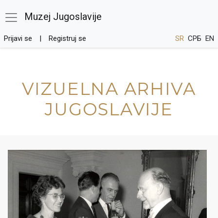
Muzej Jugoslavije
Prijavi se
Registruj se
SR
СРБ
EN
VIZUELNA ARHIVA
JUGOSLAVIJE