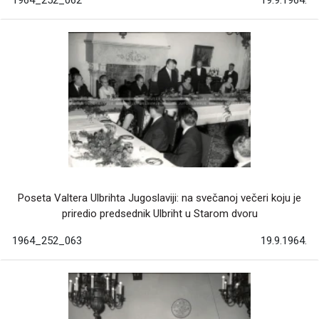
1964_252_062
19.9.1964.
Poseta Valtera Ulbrihta Jugoslaviji: na svečanoj večeri koju je
priredio predsednik Ulbriht u Starom dvoru
1964_252_063
19.9.1964.