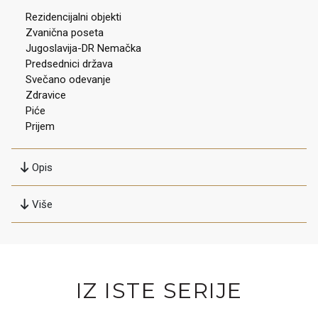
Rezidencijalni objekti
Zvanična poseta
Jugoslavija-DR Nemačka
Predsednici država
Svečano odevanje
Zdravice
Piće
Prijem
Opis
Više
IZ ISTE SERIJE