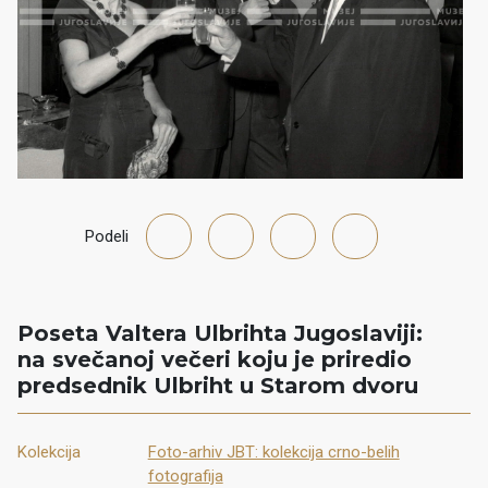
Podeli
Poseta Valtera Ulbrihta Jugoslaviji:
na svečanoj večeri koju je priredio
predsednik Ulbriht u Starom dvoru
Kolekcija
Foto-arhiv JBT: kolekcija crno-belih
fotografija