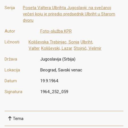
Serija
Poseta Valtera Ulbrihta Jugoslaviji: na svečanoj
večeri koju je priredio predsednik Ulbriht u Starom
dvoru
Autor
Foto-služba KPR
Ličnosti
Koliševska Trebinjac, Sonja
Ulbriht,
Valter
Koliševski, Lazar
Stojnić, Velimir
Država
Jugoslavija (Srbija)
Lokacija
Beograd, Savski venac
Datum
19.9.1964.
Signatura
1964_252_059
Tema