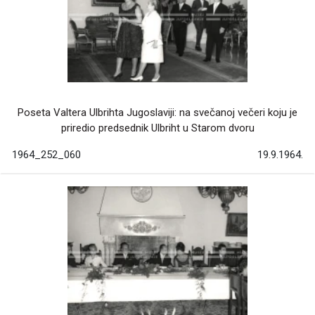
Poseta Valtera Ulbrihta Jugoslaviji: na svečanoj večeri koju je
priredio predsednik Ulbriht u Starom dvoru
1964_252_060
19.9.1964.