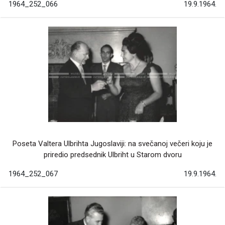
1964_252_066
19.9.1964.
Poseta Valtera Ulbrihta Jugoslaviji: na svečanoj večeri koju je
priredio predsednik Ulbriht u Starom dvoru
1964_252_067
19.9.1964.