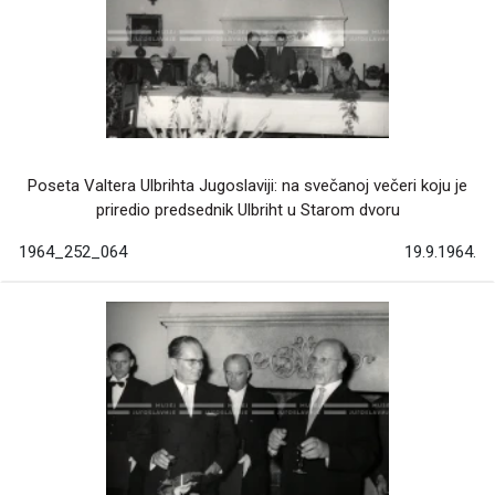
Poseta Valtera Ulbrihta Jugoslaviji: na svečanoj večeri koju je
priredio predsednik Ulbriht u Starom dvoru
1964_252_064
19.9.1964.