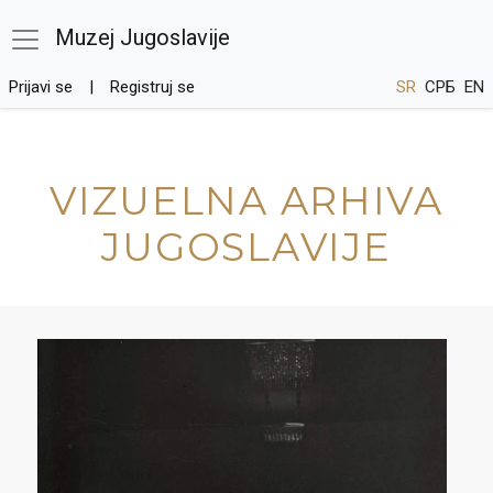
Muzej Jugoslavije
Prijavi se
Registruj se
SR
СРБ
EN
VIZUELNA ARHIVA
JUGOSLAVIJE