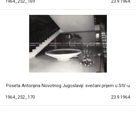
1964_252_169
23.9.1964.
Poseta Antonjina Novotnog Jugoslaviji: svečani prijem u SIV-u
1964_252_170
23.9.1964.