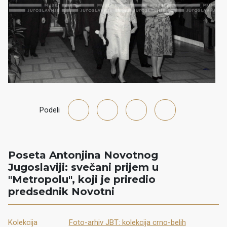
Podeli
Poseta Antonjina Novotnog
Jugoslaviji: svečani prijem u
"Metropolu", koji je priredio
predsednik Novotni
Kolekcija
Foto-arhiv JBT: kolekcija crno-belih