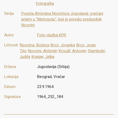
fotografija
Serija
Poseta Antonjina Novotnog Jugoslaviji: svečani
prijem u "Metropolu", koji je priredio predsednik
Novotni
Autor
Foto-služba KPR
Ličnosti
Novotna, Božena
Broz, Jovanka
Broz, Josip
Tito
Novotni, Antonjin
Kroužil, Antonjin
Stambolić,
Judita
Krajger, Jelka
Država
Jugoslavija (Srbija)
Lokacija
Beograd, Vračar
Datum
23.9.1964.
Signatura
1964_252_184