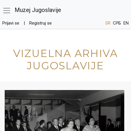
Muzej Jugoslavije
Prijavi se
Registruj se
SR
СРБ
EN
VIZUELNA ARHIVA
JUGOSLAVIJE