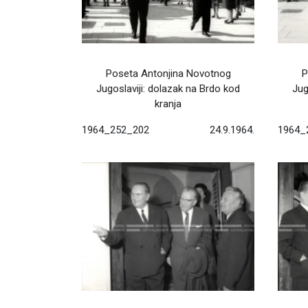
Poseta Antonjina Novotnog
P
Jugoslaviji: dolazak na Brdo kod
Jug
kranja
1964_252_202
24.9.1964.
1964_