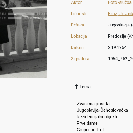
Autor
Foto-služba
Ličnosti
Broz, Jovan
Država
Jugoslavija (
Lokacija
Predoslje (Kr
Datum
24.9.1964.
Signatura
1964_252_2
Tema
Zvanična poseta
Jugoslavija-Čehoslovačka
Rezidencijalni objekti
Prve dame
Grupni portret