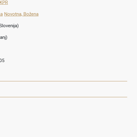
 KPR
ka
Novotna, Božena
Slovenija)
anj)
05