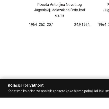
Poseta Antonjina Novotnog
P
Jugoslaviji: dolazak na Brdo kod
Jug
kranja
1964_252_207
24.9.1964.
1964_
Kolačići i privatnost
Koristimo kolačiće za analitiku posete kako bismo poboljšali iskustvo