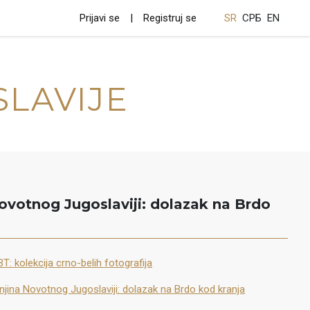
Prijavi se
Registruj se
SR
СРБ
EN
SLAVIJE
ovotnog Jugoslaviji: dolazak na Brdo
T: kolekcija crno-belih fotografija
jina Novotnog Jugoslaviji: dolazak na Brdo kod kranja