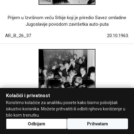
Prijem u Izvršnom veću Srbije koji je priredio Savez omladine
Jugoslavije povodom završetka auto-puta
AR_B_26_37
20.10.1963.
Kolačići i privatnost
Koristimo kolačiće za analitiku posete kako bismo poboljšali
iskustvo korisnika. Možete prihvatiti ili odbiti njihovo korišćenje u
bilo kom trenutku.
Prijem u Izvršnom veću Srbije koji je priredio Savez omladine
Odbijam
Prihvatam
Jugoslavije povodom završetka auto-puta