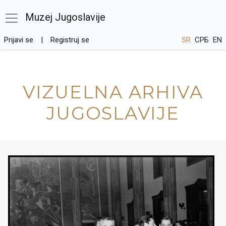
Muzej Jugoslavije
Prijavi se
Registruj se
SR
СРБ
EN
VIZUELNA ARHIVA
JUGOSLAVIJE