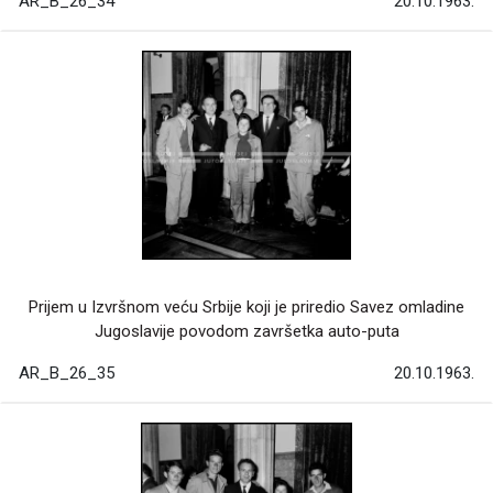
AR_B_26_34
20.10.1963.
Prijem u Izvršnom veću Srbije koji je priredio Savez omladine
Jugoslavije povodom završetka auto-puta
AR_B_26_35
20.10.1963.