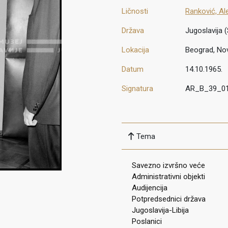
Ličnosti
Ranković, Al
Država
Jugoslavija (
Lokacija
Beograd, No
Datum
14.10.1965.
Signatura
AR_B_39_0
Tema
Savezno izvršno veće
Administrativni objekti
Audijencija
Potpredsednici država
Jugoslavija-Libija
Poslanici