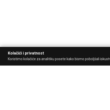
Kolačići i privatnost
Koristimo kolačiće za analitiku posete kako bismo poboljšali iskustvo
Uz podršku