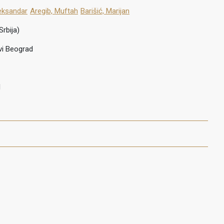
eksandar
Aregib, Muftah
Barišić, Marijan
Srbija)
vi Beograd
1