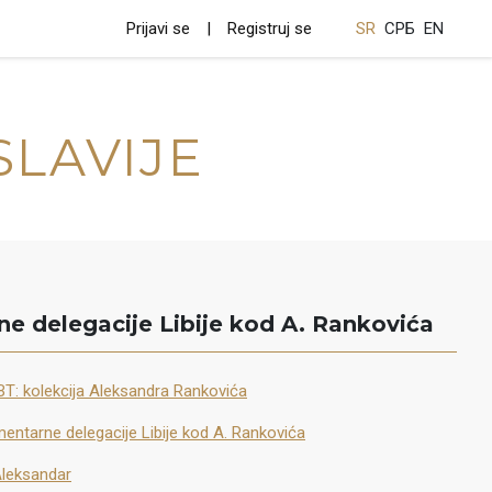
Prijavi se
Registruj se
SR
СРБ
EN
SLAVIJE
e delegacije Libije kod A. Rankovića
BT: kolekcija Aleksandra Rankovića
mentarne delegacije Libije kod A. Rankovića
Aleksandar