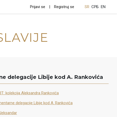
Prijavi se
Registruj se
SR
СРБ
EN
SLAVIJE
e delegacije Libije kod A. Rankovića
BT: kolekcija Aleksandra Rankovića
mentarne delegacije Libije kod A. Rankovića
Aleksandar