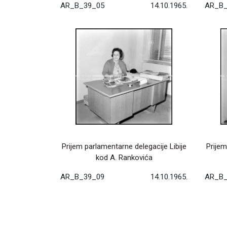
AR_B_39_05
14.10.1965.
AR_B_
Prijem parlamentarne delegacije Libije
Prijem
kod A. Rankovića
AR_B_39_09
14.10.1965.
AR_B_