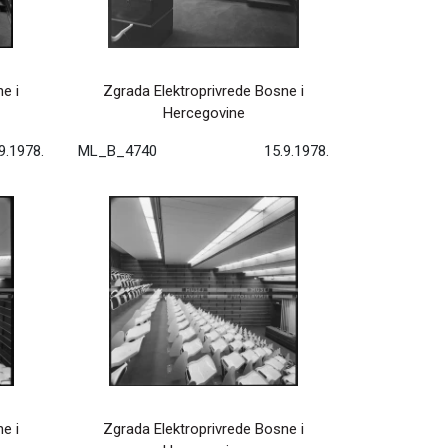
e i
Zgrada Elektroprivrede Bosne i
Hercegovine
9.1978.
ML_B_4740
15.9.1978.
e i
Zgrada Elektroprivrede Bosne i