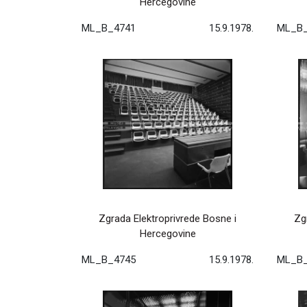
Hercegovine
ML_B_4741
15.9.1978.
ML_B_
Zgrada Elektroprivrede Bosne i
Zg
Hercegovine
ML_B_4745
15.9.1978.
ML_B_