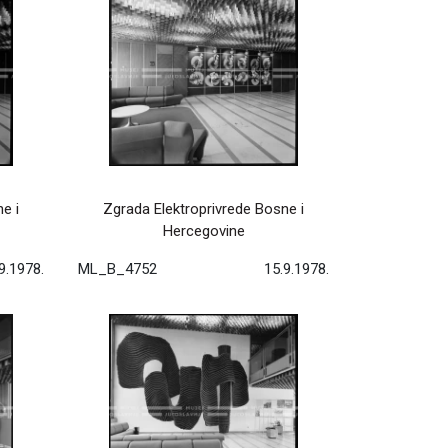
e i
Zgrada Elektroprivrede Bosne i
Hercegovine
9.1978.
ML_B_4752
15.9.1978.