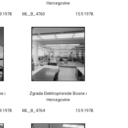
Hercegovine
9.1978.
ML_B_4760
15.9.1978.
e i
Zgrada Elektroprivrede Bosne i
Hercegovine
9.1978.
ML_B_4764
15.9.1978.