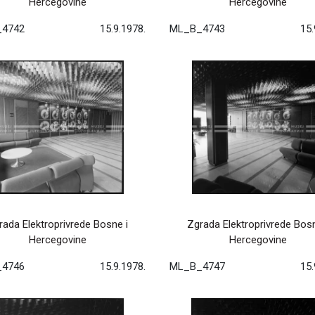
Hercegovine
Hercegovine
4742
15.9.1978.
ML_B_4743
15.
rada Elektroprivrede Bosne i
Zgrada Elektroprivrede Bosn
Hercegovine
Hercegovine
4746
15.9.1978.
ML_B_4747
15.