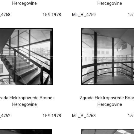
Hercegovine
Hercegovine
4758
15.9.1978.
ML_B_4759
15.
rada Elektroprivrede Bosne i
Zgrada Elektroprivrede Bosn
Hercegovine
Hercegovine
4762
15.9.1978.
ML_B_4763
15.