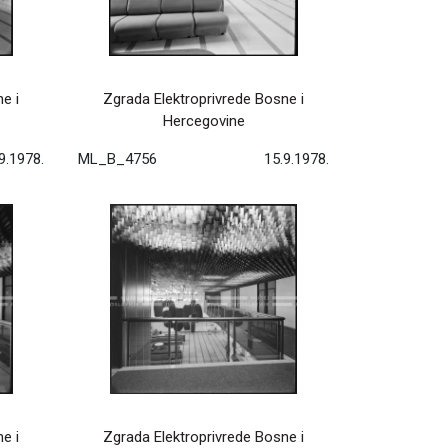
e i
Zgrada Elektroprivrede Bosne i
Hercegovine
9.1978.
ML_B_4756
15.9.1978.
e i
Zgrada Elektroprivrede Bosne i