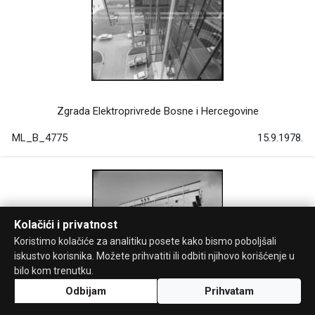
Zgrada Elektroprivrede Bosne i Hercegovine
ML_B_4775
15.9.1978.
Kolačići i privatnost
Koristimo kolačiće za analitiku posete kako bismo poboljšali
iskustvo korisnika. Možete prihvatiti ili odbiti njihovo korišćenje u
bilo kom trenutku.
Odbijam
Prihvatam