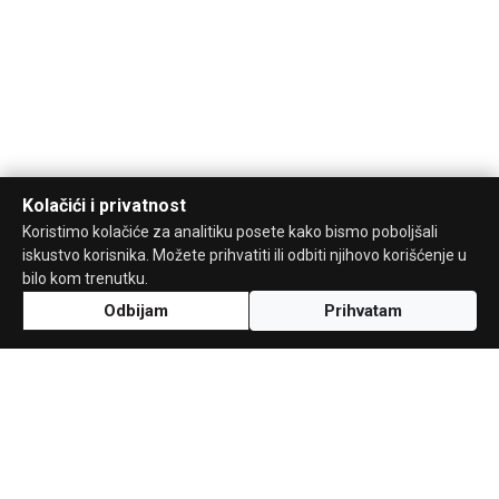
Kolačići i privatnost
Koristimo kolačiće za analitiku posete kako bismo poboljšali
iskustvo korisnika. Možete prihvatiti ili odbiti njihovo korišćenje u
bilo kom trenutku.
Odbijam
Prihvatam
Uz podršku