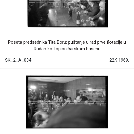
Poseta predsednika Tita Boru: puštanje u rad prve flotacije u
Rudarsko-topioničarskom basenu
SK_2_A_034
22.9.1969.