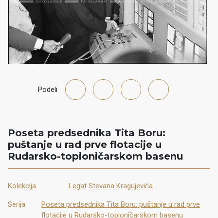
Podeli
Poseta predsednika Tita Boru:
puštanje u rad prve flotacije u
Rudarsko-topioničarskom basenu
Kolekcija
Legat Stevana Kragujevića
Serija
Poseta predsednika Tita Boru: puštanje u rad prve
flotacije u Rudarsko-topioničarskom basenu