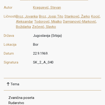
Autor
Kragujević, Stevan
Ličnosti
Broz, Jovanka
Broz, Josip Tito
Stanković, Žarko
Kocić,
Aleksandar
Todorović, Mijalko
Damjanović-Marković,
Božidarka
Zečević, Slavko
Država
Jugoslavija (Srbija)
Lokacija
Bor
Datum
22.9.1969.
Signatura
SK_2_A_040
Tema
Zvanična poseta
Rudarstvo