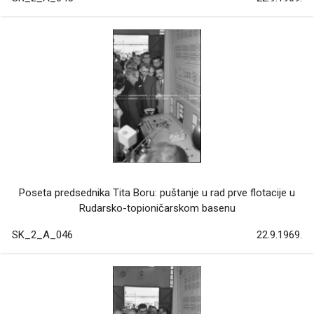
Poseta predsednika Tita Boru: puštanje u rad prve flotacije u
Rudarsko-topioničarskom basenu
SK_2_A_046
22.9.1969.