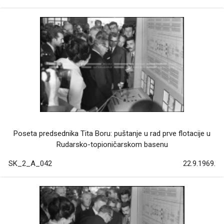
Poseta predsednika Tita Boru: puštanje u rad prve flotacije u
Rudarsko-topioničarskom basenu
SK_2_A_042
22.9.1969.