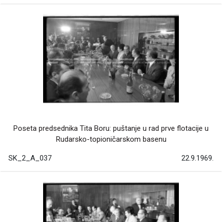
Poseta predsednika Tita Boru: puštanje u rad prve flotacije u
Rudarsko-topioničarskom basenu
SK_2_A_037
22.9.1969.