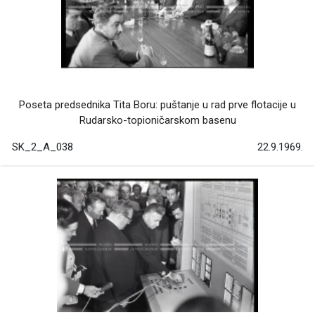
Poseta predsednika Tita Boru: puštanje u rad prve flotacije u
Rudarsko-topioničarskom basenu
SK_2_A_038
22.9.1969.