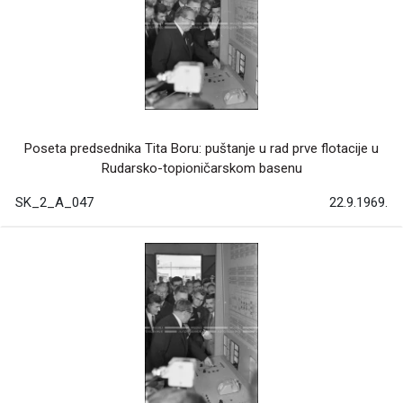
Poseta predsednika Tita Boru: puštanje u rad prve flotacije u
Rudarsko-topioničarskom basenu
SK_2_A_047
22.9.1969.