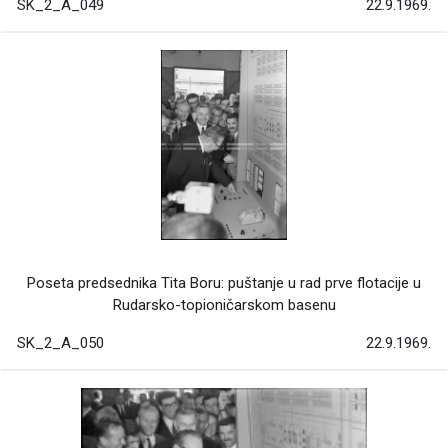
SK_2_A_049
22.9.1969.
Poseta predsednika Tita Boru: puštanje u rad prve flotacije u
Rudarsko-topioničarskom basenu
SK_2_A_050
22.9.1969.