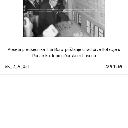
Poseta predsednika Tita Boru: puštanje u rad prve flotacije u
Rudarsko-topioničarskom basenu
SK_2_A_051
22.9.1969.