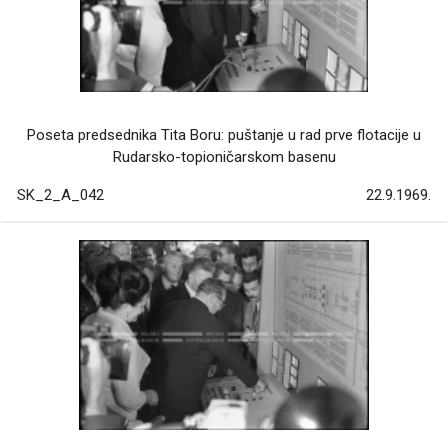
Poseta predsednika Tita Boru: puštanje u rad prve flotacije u
Rudarsko-topioničarskom basenu
SK_2_A_042
22.9.1969.