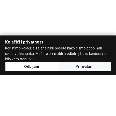
Kolačići i privatnost
Koristimo kolačiće za analitiku posete kako bismo poboljšali
iskustvo korisnika. Možete prihvatiti ili odbiti njihovo korišćenje u
bilo kom trenutku.
Odbijam
Prihvatam
Uz podršku