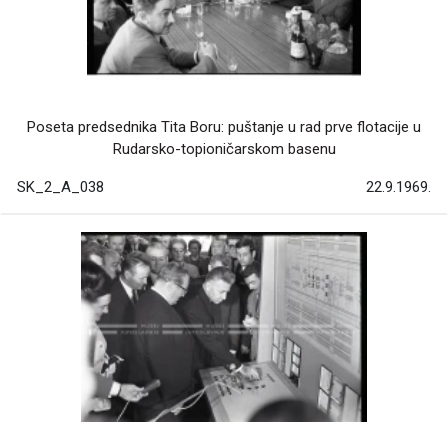
Poseta predsednika Tita Boru: puštanje u rad prve flotacije u
Rudarsko-topioničarskom basenu
SK_2_A_038
22.9.1969.