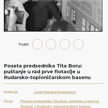
Podeli
Poseta predsednika Tita Boru:
puštanje u rad prve flotacije u
Rudarsko-topioničarskom basenu
Kolekcija
Legat Stevana Kragujevića
Serija
Poseta predsednika Tita Boru: puštanje u rad prve
flotacije u Rudarsko-topioničarskom basenu