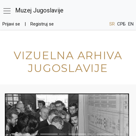
Muzej Jugoslavije
Prijavi se
Registruj se
SR
СРБ
EN
VIZUELNA ARHIVA
JUGOSLAVIJE