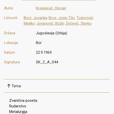
Autor
Kragujević, Stevan
Ličnosti
Broz, Jovanka
Broz, Josip Tito
Todorović,
Mijalko
Jovanović, Božin
Zečević, Slavko
Država
Jugoslavija (Srbija)
Lokacija
Bor
Datum
22.9.1969.
Signatura
SK_2_A_044
Tema
Zvanična poseta
Rudarstvo
Metalurgija