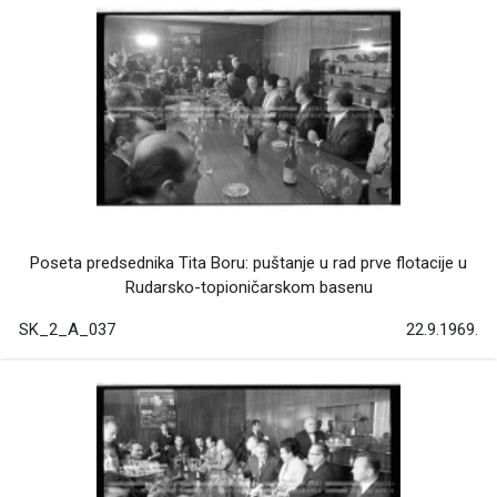
Poseta predsednika Tita Boru: puštanje u rad prve flotacije u
Rudarsko-topioničarskom basenu
SK_2_A_037
22.9.1969.