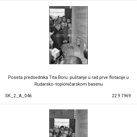
Poseta predsednika Tita Boru: puštanje u rad prve flotacije u
Rudarsko-topioničarskom basenu
SK_2_A_046
22.9.1969.