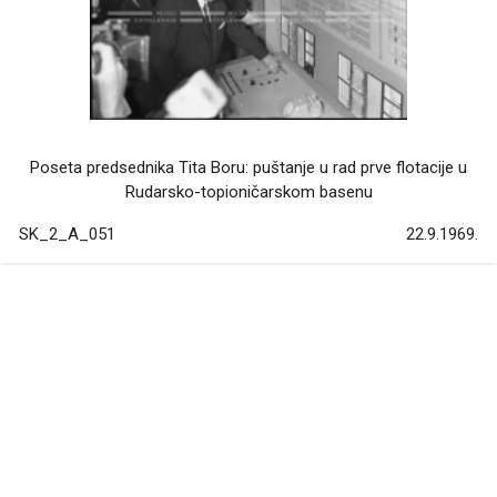
Poseta predsednika Tita Boru: puštanje u rad prve flotacije u
Rudarsko-topioničarskom basenu
SK_2_A_051
22.9.1969.