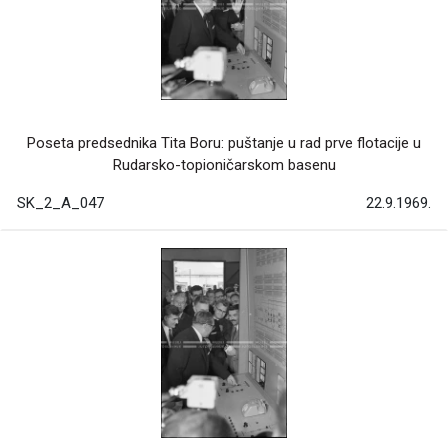
Poseta predsednika Tita Boru: puštanje u rad prve flotacije u
Rudarsko-topioničarskom basenu
SK_2_A_047
22.9.1969.