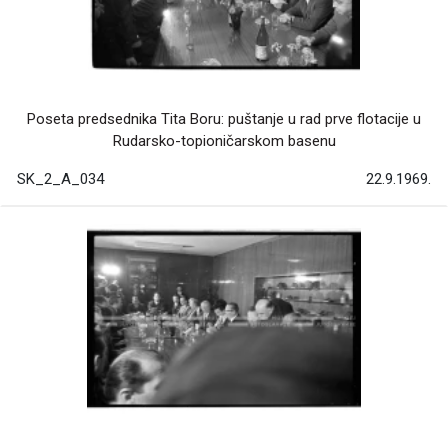
Poseta predsednika Tita Boru: puštanje u rad prve flotacije u
Rudarsko-topioničarskom basenu
SK_2_A_034
22.9.1969.