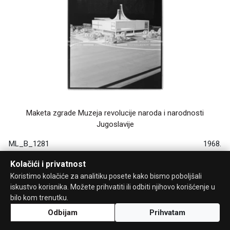
Maketa zgrade Muzeja revolucije naroda i narodnosti
Jugoslavije
ML_B_1281
1968.
Kolačići i privatnost
Koristimo kolačiće za analitiku posete kako bismo poboljšali
iskustvo korisnika. Možete prihvatiti ili odbiti njihovo korišćenje u
bilo kom trenutku.
Odbijam
Prihvatam