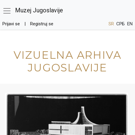
Muzej Jugoslavije
Prijavi se
Registruj se
SR
СРБ
EN
VIZUELNA ARHIVA
JUGOSLAVIJE