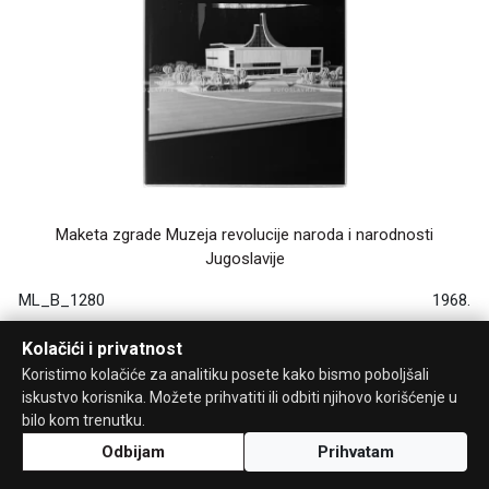
Maketa zgrade Muzeja revolucije naroda i narodnosti
Jugoslavije
ML_B_1280
1968.
Kolačići i privatnost
Koristimo kolačiće za analitiku posete kako bismo poboljšali
iskustvo korisnika. Možete prihvatiti ili odbiti njihovo korišćenje u
bilo kom trenutku.
Odbijam
Prihvatam