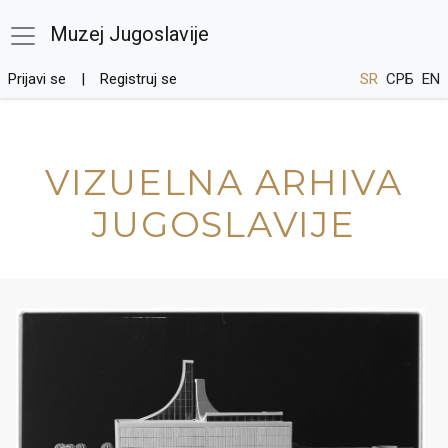
Muzej Jugoslavije
Prijavi se
Registruj se
SR
СРБ
EN
VIZUELNA ARHIVA
JUGOSLAVIJE