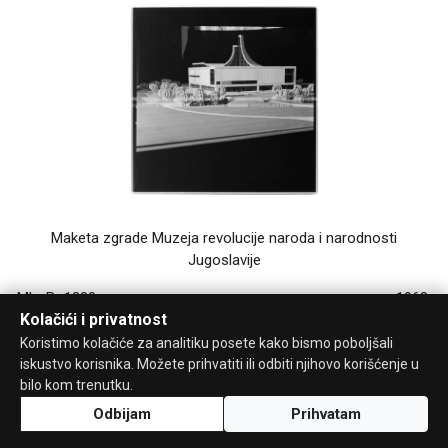
Maketa zgrade Muzeja revolucije naroda i narodnosti
Jugoslavije
ML_B_1280
1968.
Kolačići i privatnost
Koristimo kolačiće za analitiku posete kako bismo poboljšali
iskustvo korisnika. Možete prihvatiti ili odbiti njihovo korišćenje u
bilo kom trenutku.
Odbijam
Prihvatam