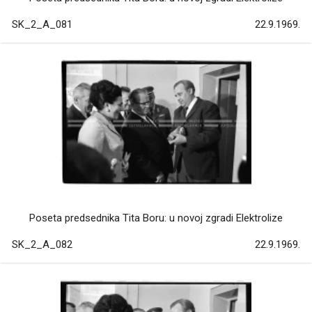
SK_2_A_081
22.9.1969.
Poseta predsednika Tita Boru: u novoj zgradi Elektrolize
SK_2_A_082
22.9.1969.