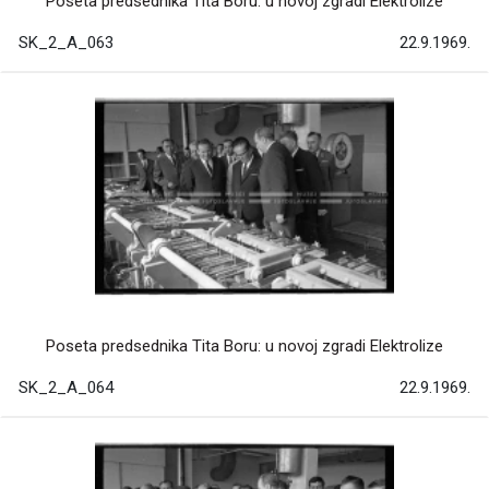
Poseta predsednika Tita Boru: u novoj zgradi Elektrolize
SK_2_A_063
22.9.1969.
Poseta predsednika Tita Boru: u novoj zgradi Elektrolize
SK_2_A_064
22.9.1969.