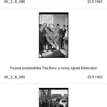
SK_2_A_088
22.9.1969.
Poseta predsednika Tita Boru: u novoj zgradi Elektrolize
SK_2_A_089
22.9.1969.