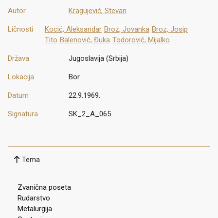
Autor
Kragujević, Stevan
Ličnosti
Kocić, Aleksandar
Broz, Jovanka
Broz, Josip
Tito
Balenović, Đuka
Todorović, Mijalko
Država
Jugoslavija (Srbija)
Lokacija
Bor
Datum
22.9.1969.
Signatura
SK_2_A_065
Tema
Zvanična poseta
Rudarstvo
Metalurgija