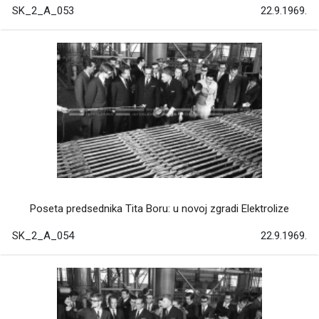
SK_2_A_053
22.9.1969.
Poseta predsednika Tita Boru: u novoj zgradi Elektrolize
SK_2_A_054
22.9.1969.