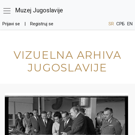
Muzej Jugoslavije
Prijavi se
Registruj se
SR
СРБ
EN
VIZUELNA ARHIVA
JUGOSLAVIJE