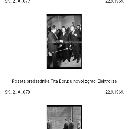
SK_2_A_077
22.9.1969.
Poseta predsednika Tita Boru: u novoj zgradi Elektrolize
SK_2_A_078
22.9.1969.