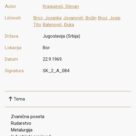
Autor
Kragujević, Stevan
Ličnosti
Broz, Jovanka
Jovanović, Božin
Broz, Josip
Tito
Balenović, Đuka
Država
Jugoslavija (Srbija)
Lokacija
Bor
Datum
22.9.1969.
Signatura
SK_2_A_084
Tema
Zvanična poseta
Rudarstvo
Metalurgija