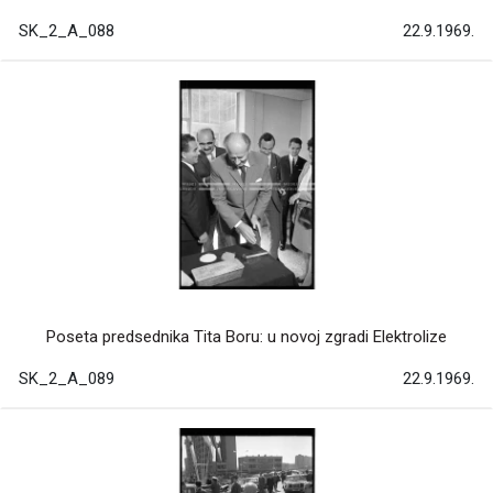
SK_2_A_088
22.9.1969.
Poseta predsednika Tita Boru: u novoj zgradi Elektrolize
SK_2_A_089
22.9.1969.