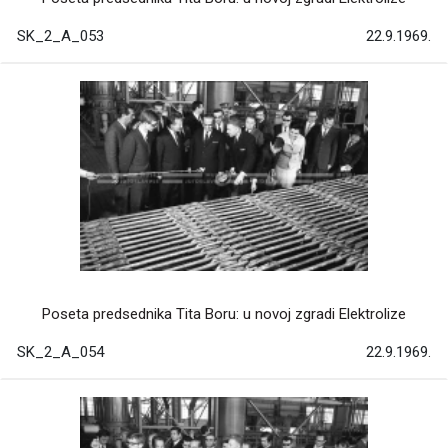
SK_2_A_053
22.9.1969.
Poseta predsednika Tita Boru: u novoj zgradi Elektrolize
SK_2_A_054
22.9.1969.