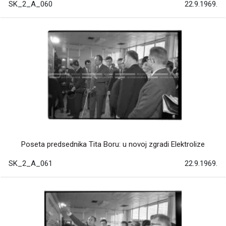
SK_2_A_060
22.9.1969.
Poseta predsednika Tita Boru: u novoj zgradi Elektrolize
SK_2_A_061
22.9.1969.