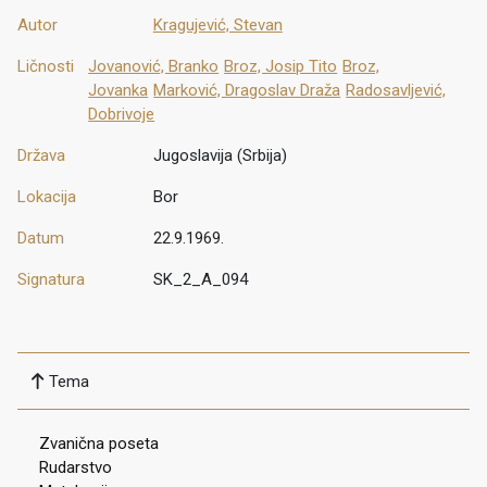
Autor
Kragujević, Stevan
Ličnosti
Jovanović, Branko
Broz, Josip Tito
Broz,
Jovanka
Marković, Dragoslav Draža
Radosavljević,
Dobrivoje
Država
Jugoslavija (Srbija)
Lokacija
Bor
Datum
22.9.1969.
Signatura
SK_2_A_094
Tema
Zvanična poseta
Rudarstvo