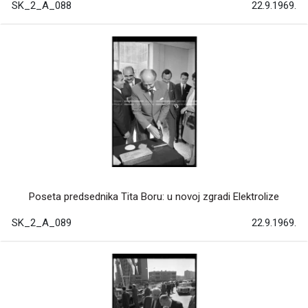
SK_2_A_088
22.9.1969.
Poseta predsednika Tita Boru: u novoj zgradi Elektrolize
SK_2_A_089
22.9.1969.