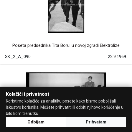
Poseta predsednika Tita Boru: u novoj zgradi Elektrolize
SK_2_A_090
22.9.1969.
Kolačići i privatnost
Koristimo kolačiće za analitiku posete kako bismo poboljšali
iskustvo korisnika. Možete prihvatiti ili odbiti njihovo korišćenje u
bilo kom trenutku.
Odbijam
Prihvatam