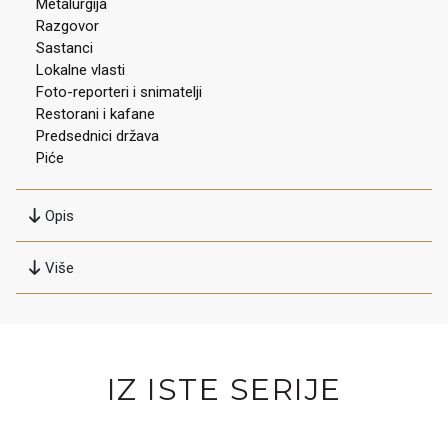
Metalurgija
Razgovor
Sastanci
Lokalne vlasti
Foto-reporteri i snimatelji
Restorani i kafane
Predsednici država
Piće
Opis
Više
IZ ISTE SERIJE