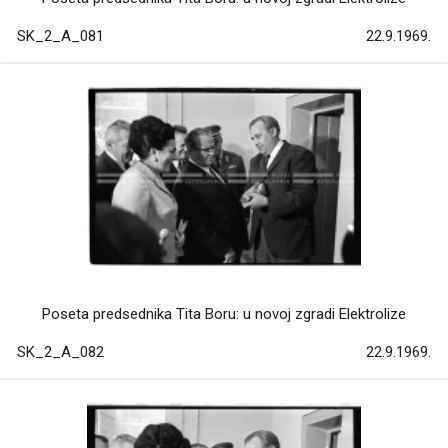
SK_2_A_081
22.9.1969.
Poseta predsednika Tita Boru: u novoj zgradi Elektrolize
SK_2_A_082
22.9.1969.