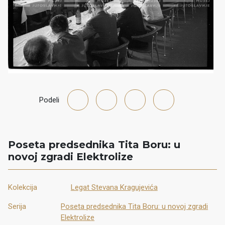
Podeli
Poseta predsednika Tita Boru: u
novoj zgradi Elektrolize
Kolekcija
Legat Stevana Kragujevića
Serija
Poseta predsednika Tita Boru: u novoj zgradi
Elektrolize